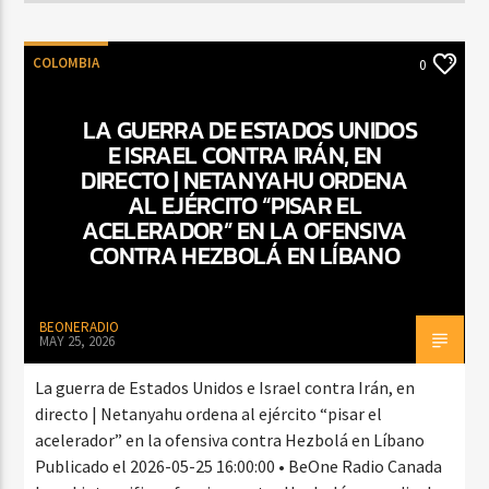
COLOMBIA
0
LA GUERRA DE ESTADOS UNIDOS
E ISRAEL CONTRA IRÁN, EN
DIRECTO | NETANYAHU ORDENA
AL EJÉRCITO “PISAR EL
ACELERADOR” EN LA OFENSIVA
CONTRA HEZBOLÁ EN LÍBANO
BEONERADIO
MAY 25, 2026
La guerra de Estados Unidos e Israel contra Irán, en
directo | Netanyahu ordena al ejército “pisar el
acelerador” en la ofensiva contra Hezbolá en Líbano
Publicado el 2026-05-25 16:00:00 • BeOne Radio Canada