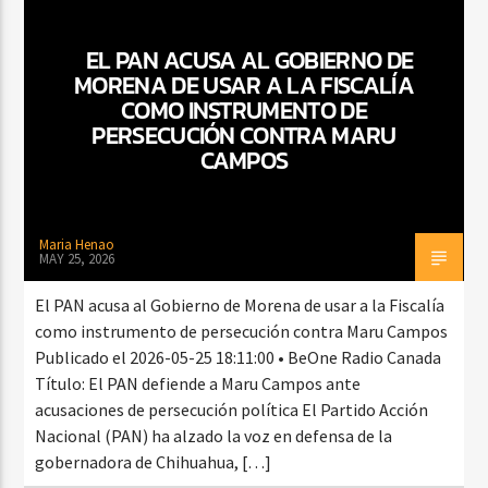
EL PAN ACUSA AL GOBIERNO DE
MORENA DE USAR A LA FISCALÍA
CURRENT SHOW
COMO INSTRUMENTO DE
VIBRAS TROPICALES
PERSECUCIÓN CONTRA MARU
2:00 AM
4:00 AM
CAMPOS
Maria Henao
MAY 25, 2026
Beone Radio
El PAN acusa al Gobierno de Morena de usar a la Fiscalía
como instrumento de persecución contra Maru Campos
Publicado el 2026-05-25 18:11:00 • BeOne Radio Canada
Título: El PAN defiende a Maru Campos ante
acusaciones de persecución política El Partido Acción
Nacional (PAN) ha alzado la voz en defensa de la
gobernadora de Chihuahua, […]