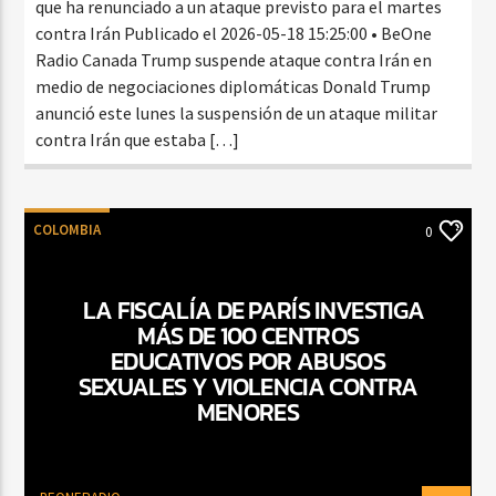
que ha renunciado a un ataque previsto para el martes
contra Irán Publicado el 2026-05-18 15:25:00 • BeOne
Radio Canada Trump suspende ataque contra Irán en
medio de negociaciones diplomáticas Donald Trump
anunció este lunes la suspensión de un ataque militar
contra Irán que estaba […]
COLOMBIA
0
LA FISCALÍA DE PARÍS INVESTIGA
MÁS DE 100 CENTROS
EDUCATIVOS POR ABUSOS
SEXUALES Y VIOLENCIA CONTRA
MENORES