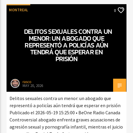
MONTREAL
0
DELITOS SEXUALES CONTRA UN
MENOR: UN ABOGADO QUE
REPRESENTÓ A POLICÍAS AÚN
TENDRÁ QUE ESPERAR EN
PRISIÓN
rasco
MAY 20, 2026
Delitos sexuales contra un menor: un abogado que
representó a policías aún tendrá que esperar en prisión
Publicado el 2026-05-19 15:25:00 • BeOne Radio Canada
Controversial abogado enfrenta graves acusaciones de
agresión sexual y pornografía infantil, mientras el juicio