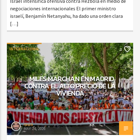
Israel intensifica ofensiva contra Hezbolá en medio de
negociaciones internacionales El primer ministro
israelí, Benjamín Netanyahu, ha dado una orden clara
[…]
INTERNACIONAL
0
MILES MARCHAN EN MADRID
CONTRA EL ALTO PRECIO DE LA
VIVIENDA
rasco
MAY 24, 2026