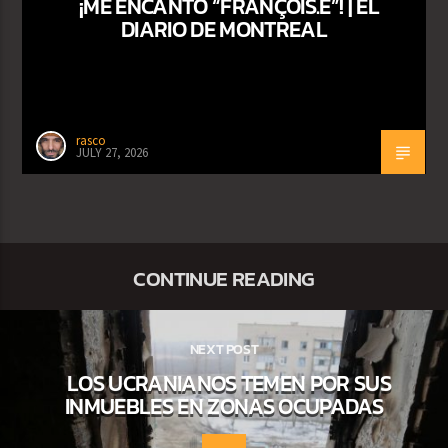
¡ME ENCANTÓ “FRANÇOIS.E”! | EL
DIARIO DE MONTREAL
rasco
JULY 27, 2026
CONTINUE READING
NEXT POST
LOS UCRANIANOS TEMEN POR SUS
INMUEBLES EN ZONAS OCUPADAS