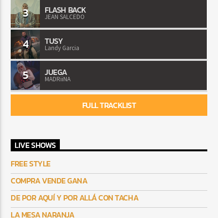
FLASH BACK
3
JEAN SALCEDO
TUSY
4
Landy Garcia
JUEGA
5
MADRiiNA
FULL TRACKLIST
LIVE SHOWS
FREE STYLE
COMPRA VENDE GANA
DE POR AQUÍ Y POR ALLÁ CON TACHA
LA MESA NARANJA