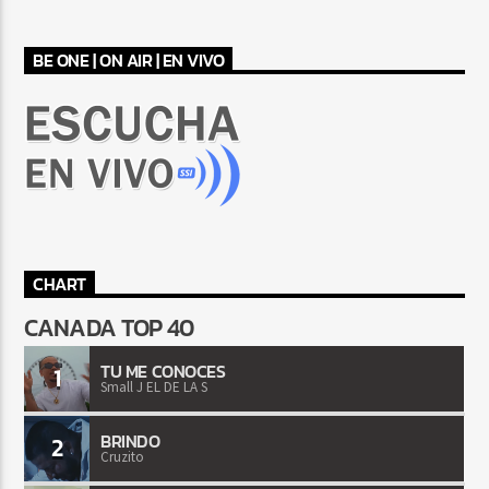
BE ONE | ON AIR | EN VIVO
CHART
CANADA TOP 40
TU ME CONOCES
1
Small J EL DE LA S
BRINDO
2
Cruzito