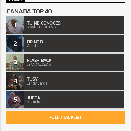
CANADA TOP 40
TU ME CONOCES
1
Small J EL DE LA S
BRINDO
2
Cruzito
FLASH BACK
3
JEAN SALCEDO
TUSY
4
Landy Garcia
JUEGA
5
MADRiiNA
FULL TRACKLIST