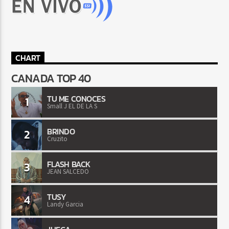
CHART
CANADA TOP 40
TU ME CONOCES
1
Small J EL DE LA S
BRINDO
2
Cruzito
FLASH BACK
3
JEAN SALCEDO
TUSY
4
Landy Garcia