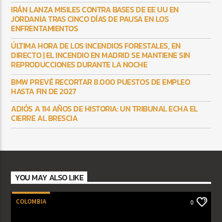
IRÁN LANZA MISILES CONTRA BASES DE EE UU EN
JORDANIA TRAS CINCO DÍAS DE PAUSA EN LOS
ENFRENTAMIENTOS
ÚLTIMA HORA DE LOS INCENDIOS FORESTALES, EN
DIRECTO | EL INCENDIO EN MADRID SE MANTIENE SIN
REPRODUCCIONES DURANTE LA NOCHE
BMW PREVÉ RECORTAR 8.000 PUESTOS DE EMPLEO
HASTA FIN DE 2027
ADIÓS A 114 AÑOS DE HISTORIA: UN TRIBUNAL ECHA EL
CIERRE AL BRESCIA
YOU MAY ALSO LIKE
COLOMBIA
0