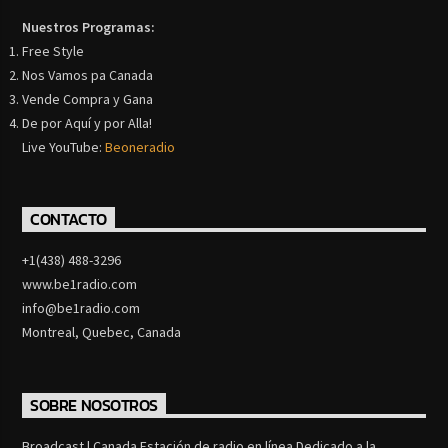
Nuestros Programas:
Free Style
Nos Vamos pa Canada
Vende Compra y Gana
De por Aquí y por Alla!
Live YouTube:
Beoneradio
CONTACTO
+1(438) 488-3296
www.be1radio.com
info@be1radio.com
Montreal, Quebec, Canada
SOBRE NOSOTROS
Broadcast | Canada Estación de radio en línea Dedicado a la