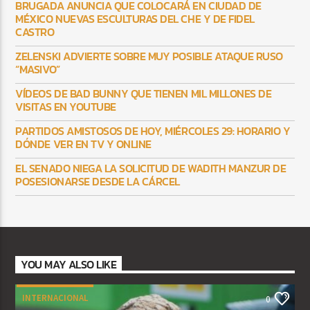
BRUGADA ANUNCIA QUE COLOCARÁ EN CIUDAD DE
MÉXICO NUEVAS ESCULTURAS DEL CHE Y DE FIDEL
CASTRO
ZELENSKI ADVIERTE SOBRE MUY POSIBLE ATAQUE RUSO
“MASIVO”
VÍDEOS DE BAD BUNNY QUE TIENEN MIL MILLONES DE
VISITAS EN YOUTUBE
PARTIDOS AMISTOSOS DE HOY, MIÉRCOLES 29: HORARIO Y
DÓNDE VER EN TV Y ONLINE
EL SENADO NIEGA LA SOLICITUD DE WADITH MANZUR DE
POSESIONARSE DESDE LA CÁRCEL
YOU MAY ALSO LIKE
INTERNACIONAL
0