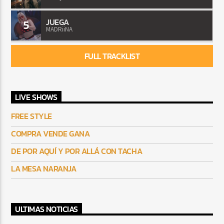
JUEGA
5
MADRiiNA
FULL TRACKLIST
LIVE SHOWS
FREE STYLE
COMPRA VENDE GANA
DE POR AQUÍ Y POR ALLÁ CON TACHA
LA MESA NARANJA
ULTIMAS NOTICIAS