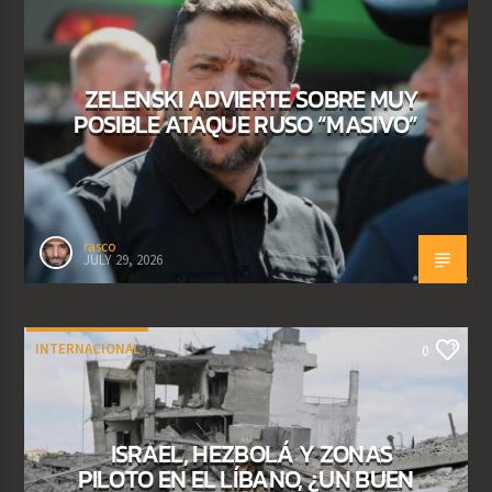
ZELENSKI ADVIERTE SOBRE MUY
POSIBLE ATAQUE RUSO “MASIVO”
rasco
JULY 29, 2026
INTERNACIONAL
0
ISRAEL, HEZBOLÁ Y ZONAS
PILOTO EN EL LÍBANO, ¿UN BUEN