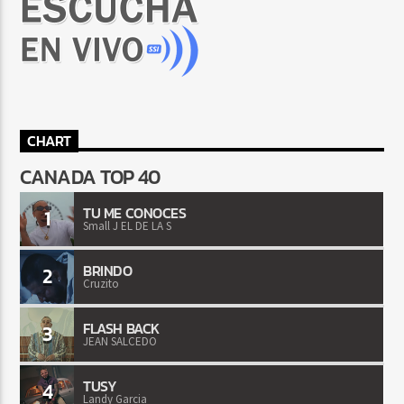
CHART
CANADA TOP 40
TU ME CONOCES
1
Small J EL DE LA S
BRINDO
2
Cruzito
FLASH BACK
3
JEAN SALCEDO
TUSY
4
Landy Garcia