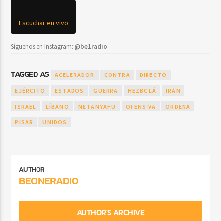
Escuchar en vivo
Síguenos en Instagram:
@be1radio
TAGGED AS
ACELERADOR
CONTRA
DIRECTO
EJÉRCITO
ESTADOS
GUERRA
HEZBOLÁ
IRÁN
ISRAEL
LÍBANO
NETANYAHU
OFENSIVA
ORDENA
PISAR
UNIDOS
AUTHOR
BEONERADIO
AUTHOR'S ARCHIVE