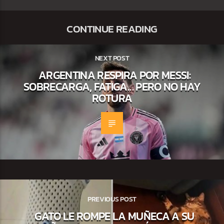
CONTINUE READING
NEXT POST
ARGENTINA RESPIRA POR MESSI:
SOBRECARGA, FATIGA… PERO NO HAY
ROTURA
PREVIOUS POST
GATO LE ROMPE LA MUÑECA A SU