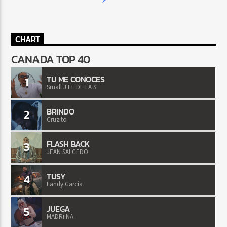
CHART
CANADA TOP 40
TU ME CONOCES
1
Small J EL DE LA S
BRINDO
2
Cruzito
FLASH BACK
3
JEAN SALCEDO
TUSY
4
Landy Garcia
JUEGA
5
MADRiiNA