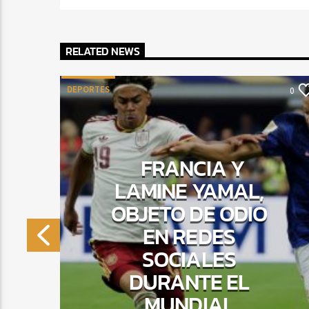
RELATED NEWS
DEPORTES
0
0
E
FRANCIA Y
LAMINE YAMAL,
OBJETO DE ODIO
R
EN REDES
SOCIALES
DURANTE EL
MUNDIAL