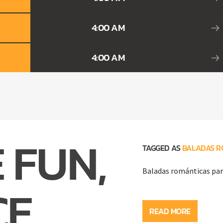
4:00 AM
4:00 AM
 FUN,
TAGGED AS
BALADAS R
Baladas románticas par
CE
Baladas románticas par
READ MORE