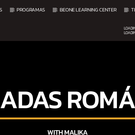
S
PROGRAMAS
BEONE LEARNING CENTER
T
LOADI
LOADI
CURRENT SHOW
FIESTA DJ MIX
9:00 PM
12:00 AM
ADAS ROMÁ
WITH MALIKA