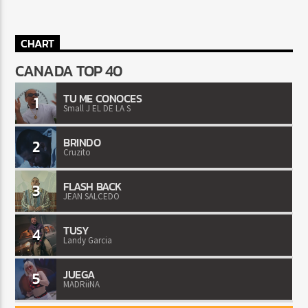
CHART
CANADA TOP 40
TU ME CONOCES
1
Small J EL DE LA S
BRINDO
2
Cruzito
FLASH BACK
3
JEAN SALCEDO
TUSY
4
Landy Garcia
JUEGA
5
MADRiiNA