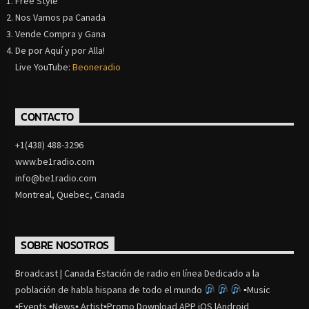
Free Style
Nos Vamos pa Canada
Vende Compra y Gana
De por Aquí y por Alla!
Live YouTube:
Beoneradio
CONTACTO
+1(438) 488-3296
www.be1radio.com
info@be1radio.com
Montreal, Quebec, Canada
SOBRE NOSOTROS
Broadcast | Canada Estación de radio en línea Dedicado a la
población de habla hispana de todo el mundo
▪Music
▪Events ▪News▪ Artist▪Promo Download APP iOS |Android