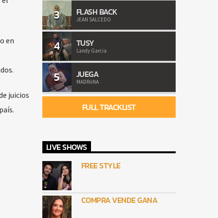
 el
FLASH BACK
3
JEAN SALCEDO
vo en
TUSY
4
Landy Garcia
idos.
JUEGA
5
MADRiiNA
e juicios
FULL TRACKLIST
país.
LIVE SHOWS
FREE STYLE
COMPRA VENDE GANA