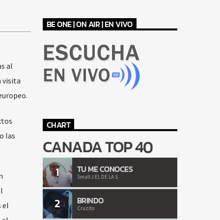
BE ONE | ON AIR | EN VIVO
s al
visita
 europeo.
ctos
CHART
o las
CANADA TOP 40
TU ME CONOCES
1
n
Small J EL DE LA S
l
BRINDO
2
 el
Cruzito