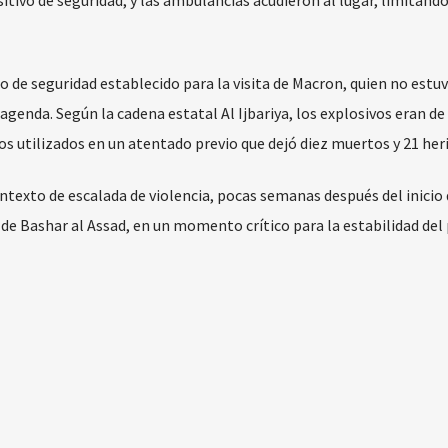
itivo de seguridad, y las ambulancias acudieron al lugar, limitando
ro de seguridad establecido para la visita de Macron, quien no estu
agenda. Según la cadena estatal Al Ijbariya, los explosivos eran de
os utilizados en un atentado previo que dejó diez muertos y 21 her
texto de escalada de violencia, pocas semanas después del inicio d
de Bashar al Assad, en un momento crítico para la estabilidad del 