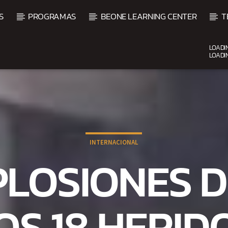
S
PROGRAMAS
BEONE LEARNING CENTER
T
LOADI
LOADI
CURRENT SHOW
VIBRAS TROPICALES
2:00 AM
4:00 AM
INTERNACIONAL
PLOSIONES D
S 18 HERID