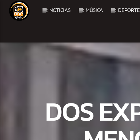
NOTICIAS
MÚSICA
DEPORTE
CURRENT TRACK
TITLE
ARTIST
DOS EX
MENO