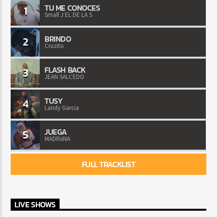
TU ME CONOCES
1
Small J EL DE LA S
BRINDO
2
Cruzito
FLASH BACK
3
JEAN SALCEDO
TUSY
4
Landy Garcia
JUEGA
5
MADRiiNA
FULL TRACKLIST
LIVE SHOWS