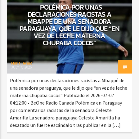
POLÉMICA POR UNAS
DECLARACIONES RACISTAS A
MBAPPÉ DE UNA SENADORA
CURRENT SHOW
PARAGUAYA, QUE LE DIJO QUE “EN
VIBRAS TROPICALES
VEZ DE LECHE MATERNA
CHUPABA COCOS”
2:00 AM
4:00 AM
Maria Henao
JULY 7, 2026
Beone Radio
Polémica por unas declaraciones racistas a Mbappé de
una senadora paraguaya, que le dijo que “en vez de leche
materna chupaba cocos” Publicado el 2026-07-07
04:12:00 • BeOne Radio Canada Polémica en Paraguay
por comentarios racistas de la senadora Celeste
Amarilla La senadora paraguaya Celeste Amarilla ha
desatado un fuerte escándalo tras publicar en la […]