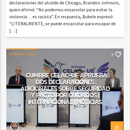
declaraciones del alcalde de Chicago, Brandon Johnson,
quien afirmó: “No podemos encarcelar para evitar la
violencia… es racista”. En respuesta, Bukele expresó:
“LITERALMENTE, se puede encarcelar para escapar de
[…]
INTERNACIONAL
0
CUMBRE CELAC-UE APRUEBA
DOS DECLARACIONES
ADICIONALES SOBRE SEGURIDAD
Y PACTO POR CUIDADOS |
INTERNACIONAL | NOTICIAS
rasco
NOVEMBER 9, 2025