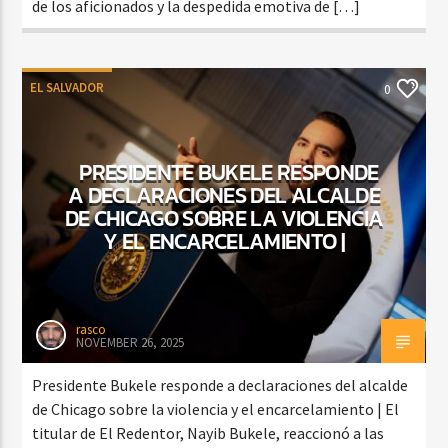
de los aficionados y la despedida emotiva de […]
EL SALVADOR
0
PRESIDENTE BUKELE RESPONDE
A DECLARACIONES DEL ALCALDE
DE CHICAGO SOBRE LA VIOLENCIA
Y EL ENCARCELAMIENTO |
rasco
NOVEMBER 26, 2025
Presidente Bukele responde a declaraciones del alcalde
de Chicago sobre la violencia y el encarcelamiento | El
titular de El Redentor, Nayib Bukele, reaccionó a las