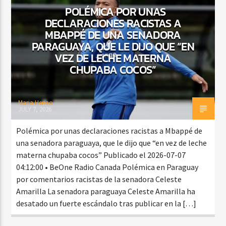
POLÉMICA POR UNAS
DECLARACIONES RACISTAS A
MBAPPÉ DE UNA SENADORA
CURRENT SHOW
PARAGUAYA, QUE LE DIJO QUE “EN
BACHATA PARA EL CAMINO
VEZ DE LECHE MATERNA
CHUPABA COCOS”
5:00 PM
7:00 PM
Maria Henao
JULY 7, 2026
Beone Radio
Polémica por unas declaraciones racistas a Mbappé de
una senadora paraguaya, que le dijo que “en vez de leche
materna chupaba cocos” Publicado el 2026-07-07
04:12:00 • BeOne Radio Canada Polémica en Paraguay
por comentarios racistas de la senadora Celeste
Amarilla La senadora paraguaya Celeste Amarilla ha
desatado un fuerte escándalo tras publicar en la […]