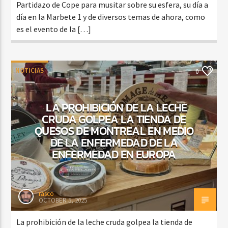
Partidazo de Cope para musitar sobre su esfera, su día a
día en la Marbete 1 y de diversos temas de ahora, como
es el evento de la […]
NOTICIAS
0
LA PROHIBICIÓN DE LA LECHE
CRUDA GOLPEA LA TIENDA DE
QUESOS DE MONTREAL EN MEDIO
DE LA ENFERMEDAD DE LA
ENFERMEDAD EN EUROPA
rasco
OCTOBER 5, 2025
La prohibición de la leche cruda golpea la tienda de