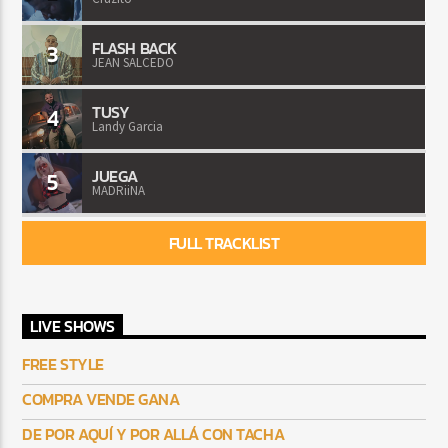
FLASH BACK
3
JEAN SALCEDO
TUSY
4
Landy Garcia
JUEGA
5
MADRiiNA
FULL TRACKLIST
LIVE SHOWS
FREE STYLE
COMPRA VENDE GANA
DE POR AQUÍ Y POR ALLÁ CON TACHA