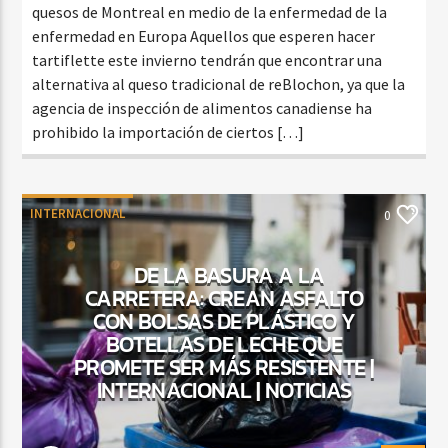
quesos de Montreal en medio de la enfermedad de la
enfermedad en Europa Aquellos que esperen hacer
tartiflette este invierno tendrán que encontrar una
alternativa al queso tradicional de reBlochon, ya que la
agencia de inspección de alimentos canadiense ha
prohibido la importación de ciertos […]
INTERNACIONAL
0
DE LA BASURA A LA
CARRETERA: CREAN ASFALTO
CON BOLSAS DE PLÁSTICO Y
BOTELLAS DE LECHE QUE
PROMETE SER MÁS RESISTENTE |
INTERNACIONAL | NOTICIAS