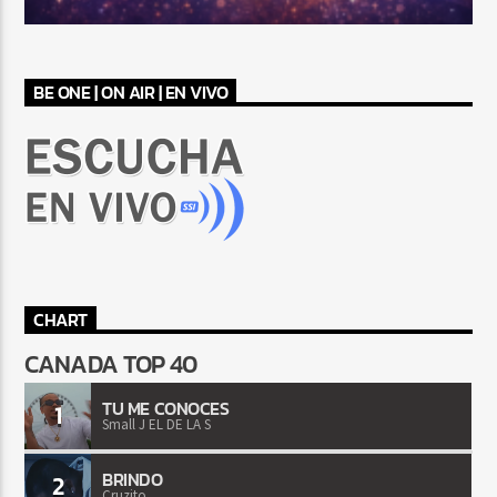
BE ONE | ON AIR | EN VIVO
CHART
CANADA TOP 40
TU ME CONOCES
1
Small J EL DE LA S
BRINDO
2
Cruzito