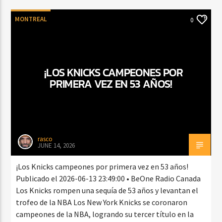
MONTREAL
0
¡LOS KNICKS CAMPEONES POR
PRIMERA VEZ EN 53 AÑOS!
rasco
JUNE 14, 2026
¡Los Knicks campeones por primera vez en 53 años!
Publicado el 2026-06-13 23:49:00 • BeOne Radio Canada
Los Knicks rompen una sequía de 53 años y levantan el
trofeo de la NBA Los New York Knicks se coronaron
campeones de la NBA, logrando su tercer título en la