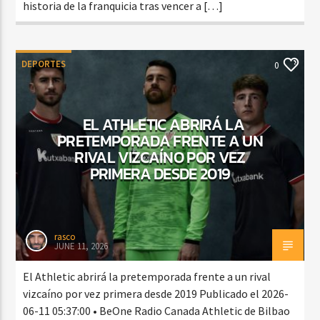
historia de la franquicia tras vencer a […]
DEPORTES
0
EL ATHLETIC ABRIRÁ LA
PRETEMPORADA FRENTE A UN
RIVAL VIZCAÍNO POR VEZ
PRIMERA DESDE 2019
rasco
JUNE 11, 2026
El Athletic abrirá la pretemporada frente a un rival
vizcaíno por vez primera desde 2019 Publicado el 2026-
06-11 05:37:00 • BeOne Radio Canada Athletic de Bilbao