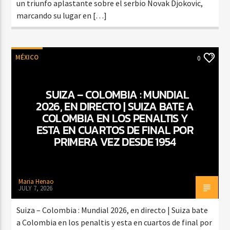
un triunfo aplastante sobre el serbio Novak Djokovic,
marcando su lugar en […]
MÉXICO
0
SUIZA – COLOMBIA : MUNDIAL
2026, EN DIRECTO | SUIZA BATE A
COLOMBIA EN LOS PENALTIS Y
ESTA EN CUARTOS DE FINAL POR
PRIMERA VEZ DESDE 1954
Maria Henao
JULY 7, 2026
Suiza – Colombia : Mundial 2026, en directo | Suiza bate
a Colombia en los penaltis y esta en cuartos de final por