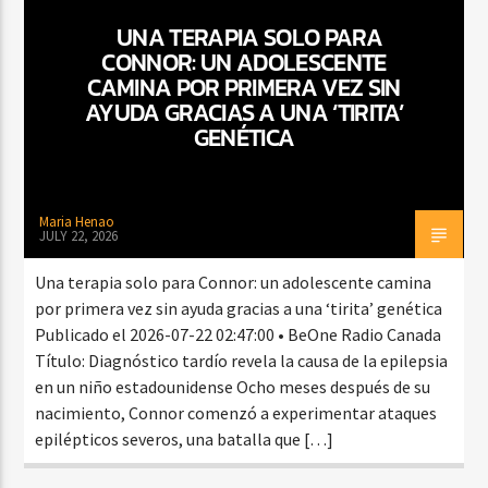
UNA TERAPIA SOLO PARA
CONNOR: UN ADOLESCENTE
CAMINA POR PRIMERA VEZ SIN
CURRENT SHOW
AYUDA GRACIAS A UNA ‘TIRITA’
FIESTA DJ MIX
GENÉTICA
9:00 PM
12:00 AM
Maria Henao
JULY 22, 2026
Beone Radio
Una terapia solo para Connor: un adolescente camina
por primera vez sin ayuda gracias a una ‘tirita’ genética
Publicado el 2026-07-22 02:47:00 • BeOne Radio Canada
Título: Diagnóstico tardío revela la causa de la epilepsia
en un niño estadounidense Ocho meses después de su
nacimiento, Connor comenzó a experimentar ataques
epilépticos severos, una batalla que […]