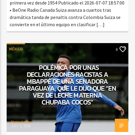
primera vez desde 1954 Publicado el 2026-07-07 18:57:00
• BeOne Radio Canada Suiza avanza a cuartos tras
dramática tanda de penaltis contra Colombia Suiza se
convierte en el último equipo en clasificar […]
MÉXICO
0
POLÉMICA POR UNAS
DECLARACIONES RACISTAS A
MBAPPÉ DE UNA SENADORA
PARAGUAYA, QUE LE DIJO QUE “EN
VEZ DE LECHE MATERNA
CHUPABA COCOS”
Maria Henao
JULY 7, 2026