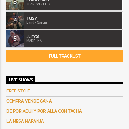
3
JEAN SALCEDO
TUSY
4
Landy Garcia
JUEGA
5
MADRiiNA
FULL TRACKLIST
LIVE SHOWS
FREE STYLE
COMPRA VENDE GANA
DE POR AQUÍ Y POR ALLÁ CON TACHA
LA MESA NARANJA