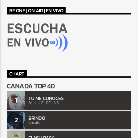
BE ONE | ON AIR | EN VIVO
CHART
CANADA TOP 40
TU ME CONOCES
1
Small J EL DE LA S
BRINDO
2
Cruzito
FLASH BACK