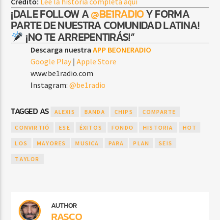
Crédito:
Lee la historia completa aquí
¡DALE FOLLOW A
@BE1RADIO
Y FORMA
PARTE DE NUESTRA COMUNIDAD LATINA!
¡NO TE ARREPENTIRÁS!”
Descarga nuestra
APP BEONERADIO
Google Play
|
Apple Store
www.be1radio.com
Instagram:
@be1radio
TAGGED AS
ALEXIS
BANDA
CHIPS
COMPARTE
CONVIRTIÓ
ESE
ÉXITOS
FONDO
HISTORIA
HOT
LOS
MAYORES
MUSICA
PARA
PLAN
SEIS
TAYLOR
AUTHOR
RASCO