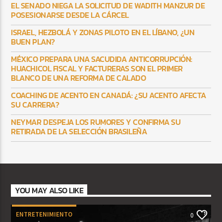
EL SENADO NIEGA LA SOLICITUD DE WADITH MANZUR DE
POSESIONARSE DESDE LA CÁRCEL
ISRAEL, HEZBOLÁ Y ZONAS PILOTO EN EL LÍBANO, ¿UN
BUEN PLAN?
MÉXICO PREPARA UNA SACUDIDA ANTICORRUPCIÓN:
HUACHICOL FISCAL Y FACTURERAS SON EL PRIMER
BLANCO DE UNA REFORMA DE CALADO
COACHING DE ACENTO EN CANADÁ: ¿SU ACENTO AFECTA
SU CARRERA?
NEYMAR DESPEJA LOS RUMORES Y CONFIRMA SU
RETIRADA DE LA SELECCIÓN BRASILEÑA
YOU MAY ALSO LIKE
ENTRETENIMIENTO
0