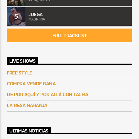
JUEGA
5
MADRiiNA
FULL TRACKLIST
LIVE SHOWS
FREE STYLE
COMPRA VENDE GANA
DE POR AQUÍ Y POR ALLÁ CON TACHA
LA MESA NARANJA
ULTIMAS NOTICIAS