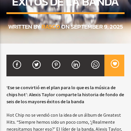
ÉXITOS DE LA BANDA
CURRENT SHOW
WRITTEN BY
RASCO
ON SEPTEMBER 9, 2025
BACHATA PARA EL CAMINO
5:00 PM
7:00 PM
Beone Radio
‘Ese se convirtió en el plan para lo que es la música de
chips hot’: Alexis Taylor comparte la historia de fondo de
seis de los mayores éxitos de la banda
Hot Chip no se vendió con la idea de un álbum de Greatest
Hits. “Siempre hemos sido un poco como, ‘¿Realmente
necesitamos hacer eso?’ El líder de la banda, Alexis Taylor,