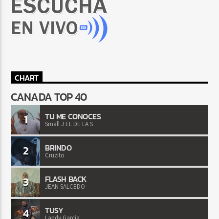
CHART
CANADA TOP 40
TU ME CONOCES
1
Small J EL DE LA S
BRINDO
2
Cruzito
FLASH BACK
3
JEAN SALCEDO
TUSY
4
Landy Garcia