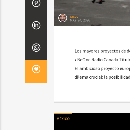
rasco
MAY 24, 2026
Los mayores proyectos de de
• BeOne Radio Canada Título:
El ambicioso proyecto euro
dilema crucial: la posibilid
MÉXICO