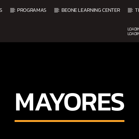
S
PROGRAMAS
BEONE LEARNING CENTER
T
LOADI
LOADI
CURRENT SHOW
UPCOMING SHO
FREE STYLE
7:00 PM
9:00 PM
9:0
MAYORES