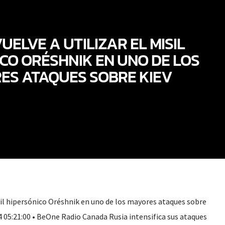
UELVE A UTILIZAR EL MISIL
CO ORÉSHNIK EN UNO DE LOS
ES ATAQUES SOBRE KIEV
isil hipersónico Oréshnik en uno de los mayores ataques sobre
4 05:21:00 • BeOne Radio Canada Rusia intensifica sus ataques