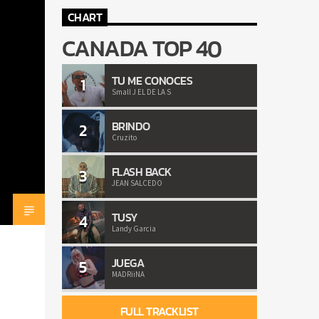
CHART
CANADA TOP 40
TU ME CONOCES
1
Small J EL DE LA S
BRINDO
2
Cruzito
FLASH BACK
3
JEAN SALCEDO
TUSY
4
Landy Garcia
JUEGA
5
MADRiiNA
FULL TRACKLIST