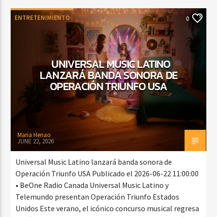
ENTRETENIMIENTO
0
UNIVERSAL MUSIC LATINO
LANZARÁ BANDA SONORA DE
OPERACIÓN TRIUNFO USA
Maria Henao
JUNE 22, 2026
Universal Music Latino lanzará banda sonora de
Operación Triunfo USA Publicado el 2026-06-22 11:00:00
• BeOne Radio Canada Universal Music Latino y
Telemundo presentan Operación Triunfo Estados
Unidos Este verano, el icónico concurso musical regresa