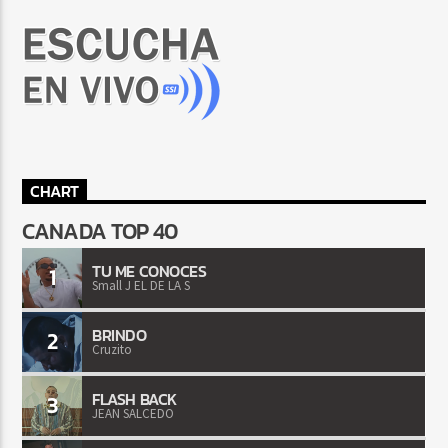
CHART
CANADA TOP 40
TU ME CONOCES
1
Small J EL DE LA S
BRINDO
2
Cruzito
FLASH BACK
3
JEAN SALCEDO