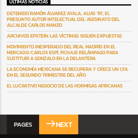
ULTIMAS NOTICIAS
DETENIDO RAMÓN ÁLVAREZ AYALA, ALIAS ‘R1′, EL
PRESUNTO AUTOR INTELECTUAL DEL ASESINATO DEL
ALCALDE CARLOS MANZO
ARCHIVOS EPSTEIN: LAS VÍCTIMAS SIGUEN EXPUESTAS
MOVIMIENTO INESPERADO DEL REAL MADRID EN EL
MERCADO: CARLOS ESPÍ, FICHAJE RELÁMPAGO PARA
SUSTITUIR A GONZALO EN LA DELANTERA
LA ECONOMÍA MEXICANA SE RECUPERA Y CRECE UN 1,5%
EN EL SEGUNDO TRIMESTRE DEL AÑO
EL LUCRATIVO NEGOCIO DE LAS HORMIGAS AFRICANAS
NEXT
PAGES