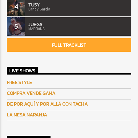
TUSY
4
Landy Garcia
JUEGA
5
MADRiiNA
FULL TRACKLIST
LIVE SHOWS
FREE STYLE
COMPRA VENDE GANA
DE POR AQUÍ Y POR ALLÁ CON TACHA
LA MESA NARANJA