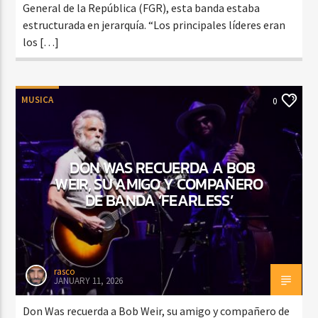
General de la República (FGR), esta banda estaba
estructurada en jerarquía. “Los principales líderes eran
los […]
MUSICA
0
DON WAS RECUERDA A BOB
WEIR, SU AMIGO Y COMPAÑERO
DE BANDA ‘FEARLESS’
rasco
JANUARY 11, 2026
Don Was recuerda a Bob Weir, su amigo y compañero de