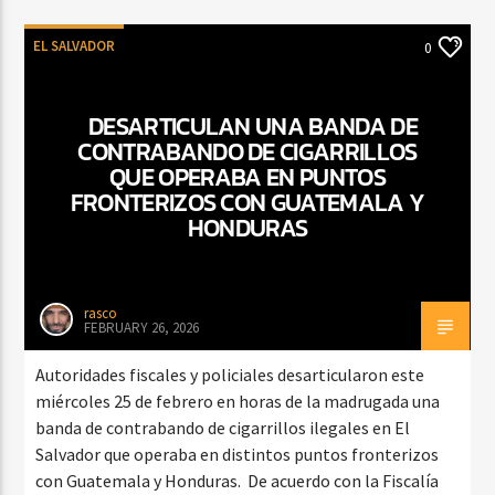
EL SALVADOR
0
DESARTICULAN UNA BANDA DE
CONTRABANDO DE CIGARRILLOS
QUE OPERABA EN PUNTOS
FRONTERIZOS CON GUATEMALA Y
HONDURAS
rasco
FEBRUARY 26, 2026
Autoridades fiscales y policiales desarticularon este
miércoles 25 de febrero en horas de la madrugada una
banda de contrabando de cigarrillos ilegales en El
Salvador que operaba en distintos puntos fronterizos
con Guatemala y Honduras. De acuerdo con la Fiscalía