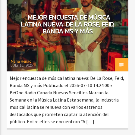
MEJOR ENCUESTA DE MÚSICA
LATINA NUEVA: DE LA ROSE, FEID,
CURRENT SHOW
BANDA MS Y MÁS
BALADAS ROMÁNTICAS
4:00 AM
6:00 AM
Maria Henao
JULY 10, 2026
Beone Radio
Mejor encuesta de música latina nueva: De La Rose, Feid,
Banda MS y más Publicado el 2026-07-10 14:24:00 •
BeOne Radio Canada Nuevos Sencillos Marcan la
Semana en la Música Latina Esta semana, la industria
musical latina se renueva con varios estrenos
destacados que prometen captar la atención del
público. Entre ellos se encuentran “A […]