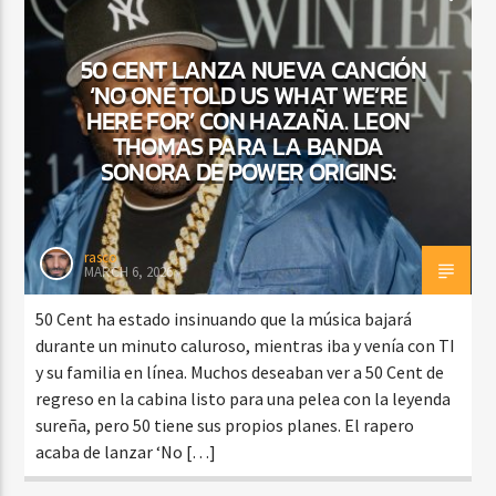
50 CENT LANZA NUEVA CANCIÓN
‘NO ONE TOLD US WHAT WE’RE
HERE FOR’ CON HAZAÑA. LEON
THOMAS PARA LA BANDA
SONORA DE POWER ORIGINS:
rasco
MARCH 6, 2026
50 Cent ha estado insinuando que la música bajará
durante un minuto caluroso, mientras iba y venía con TI
y su familia en línea. Muchos deseaban ver a 50 Cent de
regreso en la cabina listo para una pelea con la leyenda
sureña, pero 50 tiene sus propios planes. El rapero
acaba de lanzar ‘No […]