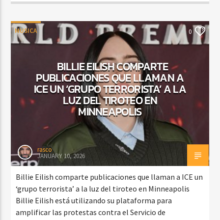
MUSICA
0
BILLIE EILISH COMPARTE
PUBLICACIONES QUE LLAMAN A
ICE UN ‘GRUPO TERRORISTA’ A LA
LUZ DEL TIROTEO EN
MINNEAPOLIS
rasco
JANUARY 10, 2026
Billie Eilish comparte publicaciones que llaman a ICE un
‘grupo terrorista’ a la luz del tiroteo en Minneapolis
Billie Eilish está utilizando su plataforma para
amplificar las protestas contra el Servicio de