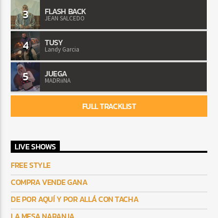
FLASH BACK
3
JEAN SALCEDO
TUSY
4
Landy Garcia
JUEGA
5
MADRiiNA
FULL TRACKLIST
LIVE SHOWS
FREE STYLE
COMPRA VENDE GANA
DE POR AQUÍ Y POR ALLÁ CON TACHA
LA MESA NARANJA