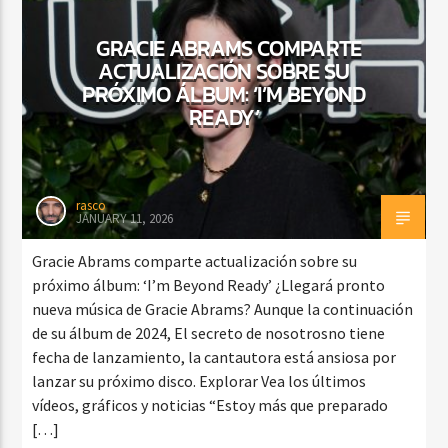
GRACIE ABRAMS COMPARTE
ACTUALIZACIÓN SOBRE SU
PRÓXIMO ÁLBUM: ‘I’M BEYOND
READY’
rasco
JANUARY 11, 2026
Gracie Abrams comparte actualización sobre su
próximo álbum: ‘I’m Beyond Ready’ ¿Llegará pronto
nueva música de Gracie Abrams? Aunque la continuación
de su álbum de 2024, El secreto de nosotrosno tiene
fecha de lanzamiento, la cantautora está ansiosa por
lanzar su próximo disco. Explorar Vea los últimos
vídeos, gráficos y noticias “Estoy más que preparado
[…]