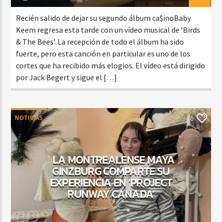
Recién salido de dejar su segundo álbum ca$inoBaby
Keem regresa esta tarde con un vídeo musical de ‘Birds
& The Bees’. La recepción de todo el álbum ha sido
fuerte, pero esta canción en particular es uno de los
cortes que ha recibido más elogios. El vídeo está dirigido
por Jack Begert y sigue el […]
NOTICIAS
0
LA MONTREALENSE MAYA
GINZBURG COMPARTE SU
EXPERIENCIA EN ‘PROJECT
RUNWAY CANADA’