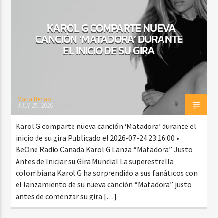
KAROL G COMPARTE NUEVA
CANCIÓN ‘MATADORA’ DURANTE
CURRENT SHOW
EL INICIO DE SU GIRA
DJ MIX
12:00 AM
2:00 AM
Maria Henao
JULY 25, 2026
Beone Radio
Karol G comparte nueva canción ‘Matadora’ durante el
inicio de su gira Publicado el 2026-07-24 23:16:00 •
BeOne Radio Canada Karol G Lanza “Matadora” Justo
Antes de Iniciar su Gira Mundial La superestrella
colombiana Karol G ha sorprendido a sus fanáticos con
el lanzamiento de su nueva canción “Matadora” justo
antes de comenzar su gira […]