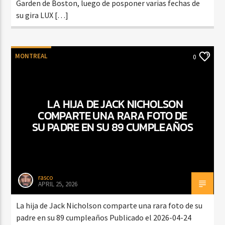
Garden de Boston, luego de posponer varias fechas de
su gira LUX […]
MONTREAL
0
LA HIJA DE JACK NICHOLSON
COMPARTE UNA RARA FOTO DE
SU PADRE EN SU 89 CUMPLEAÑOS
rasco
APRIL 25, 2026
La hija de Jack Nicholson comparte una rara foto de su
padre en su 89 cumpleaños Publicado el 2026-04-24