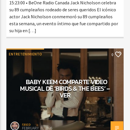
15:23:00 • BeOne Radio Canada Jack Nicholson celebra
su 89 cumpleaños rodeado de seres queridos El icónico
actor Jack Nicholson conmemoró su 89 cumpleaños
esta semana, un evento íntimo que fue compartido por
su hija en […]
ENTRETENIMIENTO
0
BABY KEEM COMPARTE VIDEO
MUSICAL DE ‘BIRDS & THE BEES’ –
VER
rasco
FEBRUARY 23, 2026