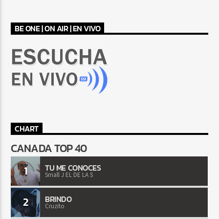
BE ONE | ON AIR | EN VIVO
CHART
CANADA TOP 40
TU ME CONOCES
1
Small J EL DE LA S
BRINDO
2
Cruzito