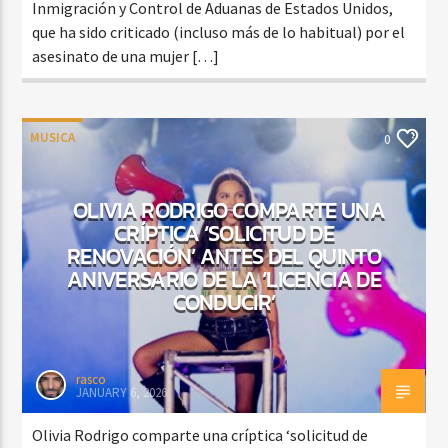
Inmigración y Control de Aduanas de Estados Unidos,
que ha sido criticado (incluso más de lo habitual) por el
asesinato de una mujer […]
MUSICA
0
OLIVIA RODRIGO COMPARTE UNA
CRÍPTICA ‘SOLICITUD DE
RENOVACIÓN’ ANTES DEL QUINTO
ANIVERSARIO DE LA ‘LICENCIA DE
CONDUCIR’
rasco
JANUARY 6, 2026
Olivia Rodrigo comparte una críptica ‘solicitud de