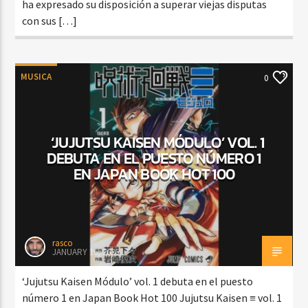
ha expresado su disposición a superar viejas disputas
con sus […]
MUSICA
0
‘JUJUTSU KAISEN MÓDULO’ VOL. 1
DEBUTA EN EL PUESTO NÚMERO 1
EN JAPAN BOOK HOT 100
rasco
JANUARY 16, 2026
‘Jujutsu Kaisen Módulo’ vol. 1 debuta en el puesto
número 1 en Japan Book Hot 100 Jujutsu Kaisen ≡ vol. 1