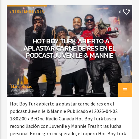
ENTRETENIMIENTO
0
HOT BOY TURK ABIERTO A
APLASTAR CARNE DE RES EN EL
PODCAST JUVENILE & MANNIE
Maria Henao
APRIL 3, 2026
Hot Boy Turk abierto a aplastar carne de res en el
podcast Juvenile & Mannie Publicado el 2026-04-02
18:02:00 • BeOne Radio Canada Hot Boy Turk busca
reconciliación con Juvenile y Mannie Fresh tras lucha
personal En un giro inesperado, el rapero Hot Boy Turk