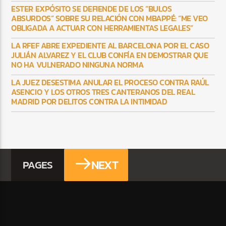
ESTER EXPÓSITO SE DEFIENDE DE LOS “BULOS
ABSURDOS” SOBRE SU RELACIÓN CON MBAPPÉ: “ME VEO
OBLIGADA A ACTUAR CON HERRAMIENTAS LEGALES”
LA RFEF ABRE EXPEDIENTE AL BARCELONA POR EL CASO
JULIÁN ALVAREZ Y EL CLUB CONFÍA EN DEMOSTRAR QUE
NO HA VULNERADO NINGUNA NORMA
LA JUEZ DESESTIMA ANULAR EL PROCESO CONTRA RAÚL
ASENCIO Y LOS OTROS TRES CANTERANOS DEL REAL
MADRID POR DELITOS CONTRA LA INTIMIDAD
NEXT
PAGES