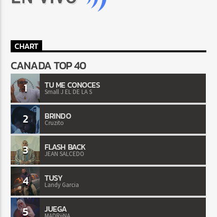
CHART
CANADA TOP 40
TU ME CONOCES
1
Small J EL DE LA S
BRINDO
2
Cruzito
FLASH BACK
3
JEAN SALCEDO
TUSY
4
Landy Garcia
JUEGA
5
MADRiiNA