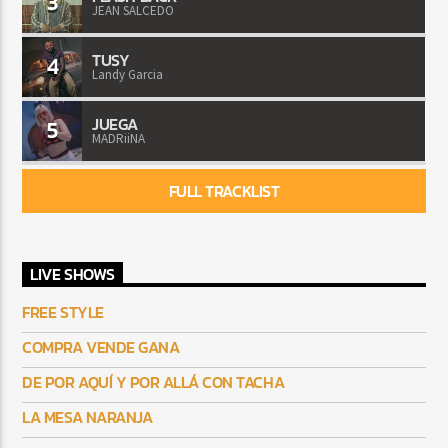
3
JEAN SALCEDO
TUSY
4
Landy Garcia
JUEGA
5
MADRiiNA
FULL TRACKLIST
LIVE SHOWS
FREE STYLE
COMPRA VENDE GANA
DE POR AQUÍ Y POR ALLÁ CON TACHA
LA MESA NARANJA