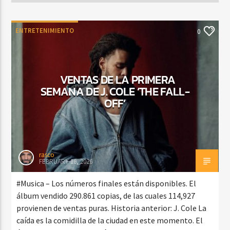
ENTRETENIMIENTO
0
VENTAS DE LA PRIMERA
SEMANA DE J. COLE ‘THE FALL-
OFF’
rasco
FEBRUARY 16, 2026
#Musica – Los números finales están disponibles. El
álbum vendido 290.861 copias, de las cuales 114,927
provienen de ventas puras. Historia anterior: J. Cole La
caída es la comidilla de la ciudad en este momento. El