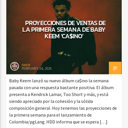
PROYECCIONES DE VENTAS DE
LA PRIMERA SEMANA DE BABY
KEEM ‘CA$INO’
rasco
FEBRUARY 24, 2026
Baby Keem lanzó su nuevo álbum ca$ino la semana
pasada con una respuesta bastante positiva. El álbum
presenta a Kendrick Lamar, Too Short y más, y está
siendo apreciado por la cohesión y la sólida
composición general. Hoy tenemos las proyecciones de
la primera semana para el lanzamiento de
Columbia/pgLang. HDD informa que se espera […]