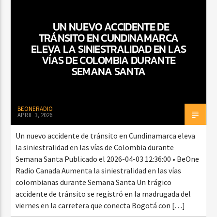
UN NUEVO ACCIDENTE DE
TRÁNSITO EN CUNDINAMARCA
CURRENT SHOW
ELEVA LA SINIESTRALIDAD EN LAS
BACHATA PARA EL CAMINO
VÍAS DE COLOMBIA DURANTE
5:00 PM
7:00 PM
SEMANA SANTA
BEONERADIO
APRIL 3, 2026
Beone Radio
Un nuevo accidente de tránsito en Cundinamarca eleva
la siniestralidad en las vías de Colombia durante
Semana Santa Publicado el 2026-04-03 12:36:00 • BeOne
Radio Canada Aumenta la siniestralidad en las vías
colombianas durante Semana Santa Un trágico
accidente de tránsito se registró en la madrugada del
viernes en la carretera que conecta Bogotá con […]