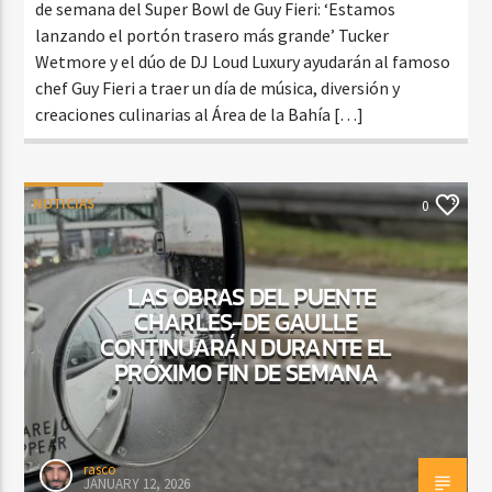
de semana del Super Bowl de Guy Fieri: ‘Estamos
lanzando el portón trasero más grande’ Tucker
Wetmore y el dúo de DJ Loud Luxury ayudarán al famoso
chef Guy Fieri a traer un día de música, diversión y
creaciones culinarias al Área de la Bahía […]
NOTICIAS
0
LAS OBRAS DEL PUENTE
CHARLES-DE GAULLE
CONTINUARÁN DURANTE EL
PRÓXIMO FIN DE SEMANA
rasco
JANUARY 12, 2026