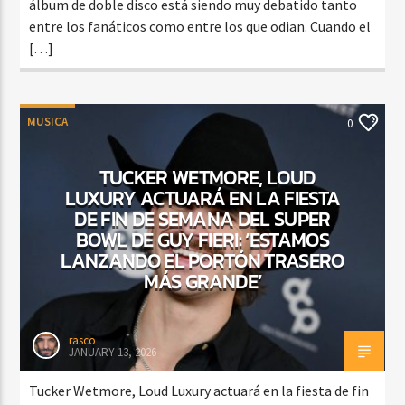
álbum de doble disco está siendo muy debatido tanto
entre los fanáticos como entre los que odian. Cuando el
[…]
MUSICA
0
TUCKER WETMORE, LOUD
LUXURY ACTUARÁ EN LA FIESTA
DE FIN DE SEMANA DEL SUPER
BOWL DE GUY FIERI: ‘ESTAMOS
LANZANDO EL PORTÓN TRASERO
MÁS GRANDE’
rasco
JANUARY 13, 2026
Tucker Wetmore, Loud Luxury actuará en la fiesta de fin