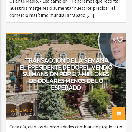
Oriente Medio. • Lea también: “Tendremos que recortar
nuestros márgenes o aumentar nuestros precios”: el
comercio marítimo mundial atrapado […]
MONTREAL
0
TRANSACCIÓN DE LA SEMANA:
EL PRESIDENTE DE DOREL VENDIÓ
SU MANSIÓN POR 8,7 MILLONES
DE DÓLARES MENOS DE LO
ESPERADO
BEONERADIO
MARCH 16, 2026
Cada día, cientos de propiedades cambian de propietario