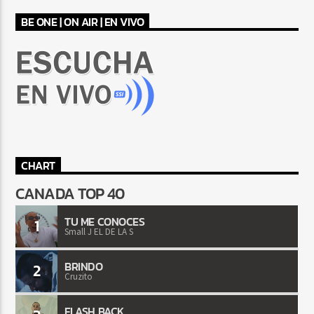
BE ONE | ON AIR | EN VIVO
CHART
CANADA TOP 40
TU ME CONOCES
1
Small J EL DE LA S
BRINDO
2
Cruzito
FLASH BACK