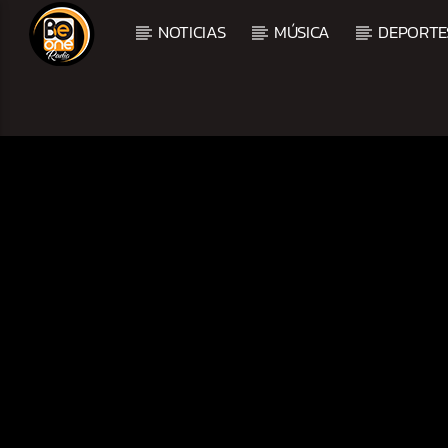
NOTICIAS
MÚSICA
DEPORTE
CURRENT TRACK
TITLE
ARTIST
CURRENT SHOW
BALADAS Y VALLENAT
2:00 PM
5:00 PM