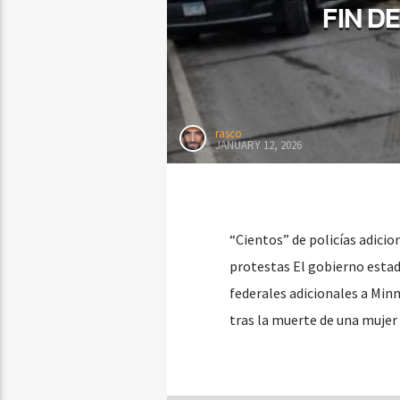
FIN D
rasco
JANUARY 12, 2026
“Cientos” de policías adici
protestas El gobierno estad
federales adicionales a Minn
tras la muerte de una mujer