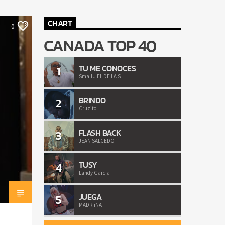
CHART
0
CANADA TOP 40
TU ME CONOCES
1
Small J EL DE LA S
BRINDO
2
Cruzito
FLASH BACK
3
JEAN SALCEDO
TUSY
4
Landy Garcia
JUEGA
5
MADRiiNA