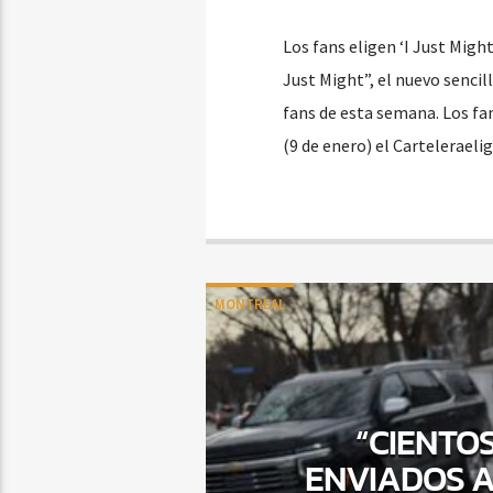
Los fans eligen ‘I Just Mig
Just Might”, el nuevo senci
fans de esta semana. Los fa
(9 de enero) el Carteleraeli
MONTREAL
“CIENTOS
ENVIADOS A