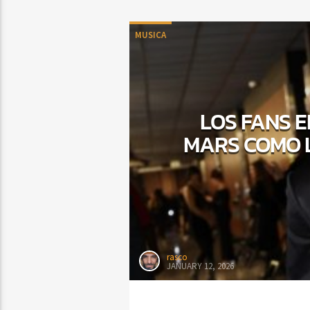
MUSICA
LOS FANS E
MARS COMO L
rasco
JANUARY 12, 2026