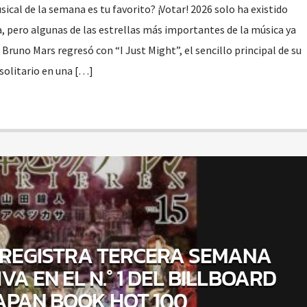
cal de la semana es tu favorito? ¡Votar! 2026 solo ha existido
 pero algunas de las estrellas más importantes de la música ya
runo Mars regresó con “I Just Might”, el sencillo principal de su
solitario en una […]
’ REGISTRA TERCERA SEMANA
A EN EL N.° 1 DEL BILLBOARD
APAN BOOK HOT 100