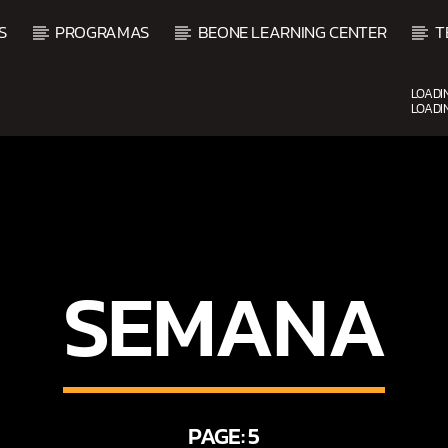
S
PROGRAMAS
BEONE LEARNING CENTER
T
LOADI
LOADI
UPCOMING SHOW
SEMANA
O
BALADAS Y VALLENATO
2:00 PM
5:00 PM
PAGE: 5