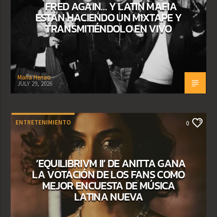
FRED AGAIN… Y LATIN MAFIA
ESTÁN HACIENDO UN MIXTAPE Y
TRANSMITIÉNDOLO EN VIVO
Maria Henao
JULY 29, 2026
ENTRETENIMIENTO
0
‘EQUILIBRIVM II’ DE ANITTA GANA
LA VOTACIÓN DE LOS FANS COMO
MEJOR ENCUESTA DE MÚSICA
LATINA NUEVA