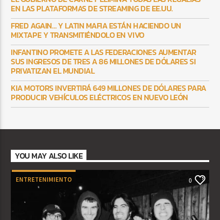
EN LAS PLATAFORMAS DE STREAMING DE EE.UU.
FRED AGAIN… Y LATIN MAFIA ESTÁN HACIENDO UN
MIXTAPE Y TRANSMITIÉNDOLO EN VIVO
INFANTINO PROMETE A LAS FEDERACIONES AUMENTAR
SUS INGRESOS DE TRES A 86 MILLONES DE DÓLARES SI
PRIVATIZAN EL MUNDIAL
KIA MOTORS INVERTIRÁ 649 MILLONES DE DÓLARES PARA
PRODUCIR VEHÍCULOS ELÉCTRICOS EN NUEVO LEÓN
YOU MAY ALSO LIKE
ENTRETENIMIENTO
0