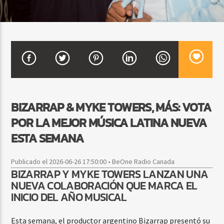
CURRENT SHOW
MEZCLA TROPICAL Y SALSA
1:00 PM
3:00 PM
BIZARRAP & MYKE TOWERS, MÁS: VOTA
POR LA MEJOR MÚSICA LATINA NUEVA
Beone Radio
ESTA SEMANA
Publicado el 2026-06-26 17:50:00 • BeOne Radio Canada
BIZARRAP Y MYKE TOWERS LANZAN UNA
NUEVA COLABORACIÓN QUE MARCA EL
INICIO DEL AÑO MUSICAL
Esta semana, el productor argentino Bizarrap presentó su