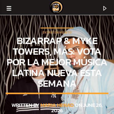
ENTRETENIMIENTO
BIZARRAP & MYKE
TOWERS, MÁS: VOTA
POR LA MEJOR MÚSICA
LATINA NUEVA ESTA
SEMANA
CURRENT TRACK
TITLE
WRITTEN BY
MARIA HENAO
ON JUNE 26,
2026
ARTIST