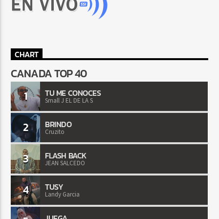
CHART
CANADA TOP 40
TU ME CONOCES
1
Small J EL DE LA S
BRINDO
2
Cruzito
FLASH BACK
3
JEAN SALCEDO
TUSY
4
Landy Garcia
JUEGA