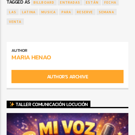
TAGGED AS
BILLBOARD
ENTRADAS
ESTÁN
FECHA
LAS
LATINA
MUSICA
PARA
RESERVE
SEMANA
VENTA
AUTHOR
MARIA HENAO
AUTHOR'S ARCHIVE
TALLER COMUNICACIÓN LOCUCIÓN