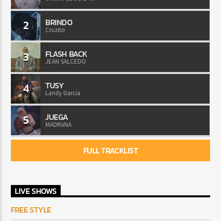
BRINDO
2
Cruzito
FLASH BACK
3
JEAN SALCEDO
TUSY
4
Landy Garcia
JUEGA
5
MADRiiNA
FULL TRACKLIST
LIVE SHOWS
FREE STYLE