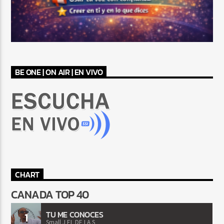
BE ONE | ON AIR | EN VIVO
CHART
CANADA TOP 40
TU ME CONOCES
1
Small J EL DE LA S