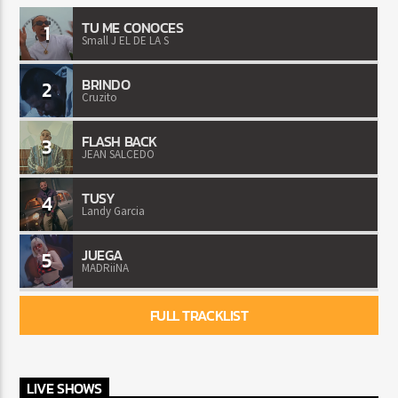
TU ME CONOCES
1
Small J EL DE LA S
BRINDO
2
Cruzito
FLASH BACK
3
JEAN SALCEDO
TUSY
4
Landy Garcia
JUEGA
5
MADRiiNA
FULL TRACKLIST
LIVE SHOWS