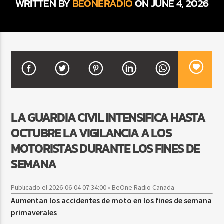
WRITTEN BY
BEONERADIO
ON JUNE 4, 2026
CURRENT SHOW
DJ MIX
12:00 AM
2:00 AM
Beone Radio
LA GUARDIA CIVIL INTENSIFICA HASTA
OCTUBRE LA VIGILANCIA A LOS
MOTORISTAS DURANTE LOS FINES DE
SEMANA
Publicado el 2026-06-04 07:34:00 • BeOne Radio Canada
Aumentan los accidentes de moto en los fines de semana
primaverales