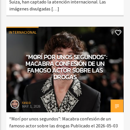
Suiza, han captado la atención internacional. Las
imágenes divulgadas […]
INTERNACIONAL
0
“MORÍ POR UNOS SEGUNDOS”:
MACABRA CONFESIÓN DE UN
FAMOSO ACTOR SOBRE LAS
DROGAS
rasco
MAY 3, 2026
“Morí por unos segundos”: Macabra confesión de un
famoso actor sobre las drogas Publicado el 2026-05-03