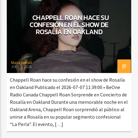
CHAPPELL ROAN HACE SU
CONFESIÓN EN EL SHOW DE
CURRENT SHOW
ROSALÍA EN OAKLAND
TROPICAL RELAJADO
3:00 AM
6:00 AM
Maria Henao
JULY 7, 2026
Beone Radio
Chappell Roan hace su confesión en el show de Rosalía
en Oakland Publicado el 2026-07-07 11:39:00 • BeOne
Radio Canada Chappell Roan Sorprende en Concierto de
Rosalía en Oakland Durante una memorable noche en el
Oakland Arena, Chappell Roan sorprendió al público al
unirse a Rosalía en su popular segmento confesional
“La Perla”. El evento, […]