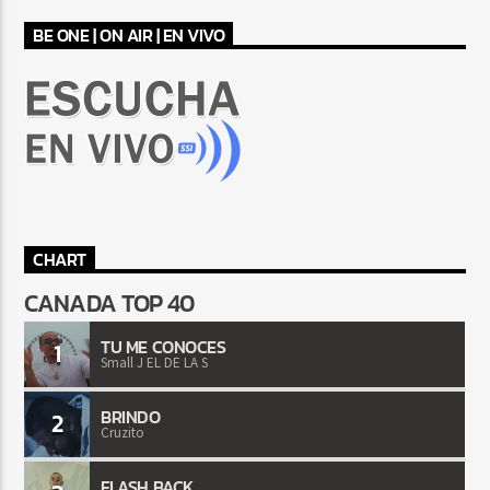
BE ONE | ON AIR | EN VIVO
CHART
CANADA TOP 40
TU ME CONOCES
1
Small J EL DE LA S
BRINDO
2
Cruzito
FLASH BACK