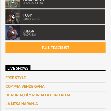
3
JEAN SALCEDO
TUSY
4
Landy Garcia
JUEGA
5
MADRiiNA
FULL TRACKLIST
LIVE SHOWS
FREE STYLE
COMPRA VENDE GANA
DE POR AQUÍ Y POR ALLÁ CON TACHA
LA MESA NARANJA