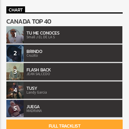
CHART
CANADA TOP 40
TU ME CONOCES
1
Small J EL DE LA S
BRINDO
2
Cruzito
FLASH BACK
3
JEAN SALCEDO
TUSY
4
Landy Garcia
JUEGA
5
MADRiiNA
FULL TRACKLIST