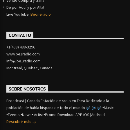
Vende Compra y Gana
De por Aquí y por Alla!
Live YouTube:
Beoneradio
CONTACTO
+1(438) 488-3296
www.be1radio.com
info@be1radio.com
Montreal, Quebec, Canada
SOBRE NOSOTROS
Broadcast | Canada Estación de radio en línea Dedicado a la
población de habla hispana de todo el mundo
▪Music
▪Events ▪News▪ Artist▪Promo Download APP iOS |Android
Descubrir más