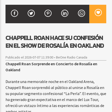
CURRENT SHOW
BACHATA PARA EL CAMINO
5:00 PM
7:00 PM
CHAPPELL ROAN HACE SU CONFESIÓN
EN EL SHOW DE ROSALÍA EN OAKLAND
Publicado el 2026-07-07 11:39:00 • BeOne Radio Canada
Beone Radio
Chappell Roan Sorprende en Concierto de Rosalía en
Oakland
Durante una memorable noche en el Oakland Arena,
Chappell Roan sorprendió al público al unirse a Rosalía en
su popular segmento confesional “La Perla”. El evento, que
ha generado gran expectativa en el marco del Lux Tour,
ofreció un vistazo íntimo a las experiencias románticas de
ambos artistas.