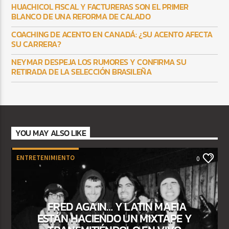
HUACHICOL FISCAL Y FACTURERAS SON EL PRIMER
BLANCO DE UNA REFORMA DE CALADO
COACHING DE ACENTO EN CANADÁ: ¿SU ACENTO AFECTA
SU CARRERA?
NEYMAR DESPEJA LOS RUMORES Y CONFIRMA SU
RETIRADA DE LA SELECCIÓN BRASILEÑA
YOU MAY ALSO LIKE
ENTRETENIMIENTO
0
FRED AGAIN… Y LATIN MAFIA
ESTÁN HACIENDO UN MIXTAPE Y