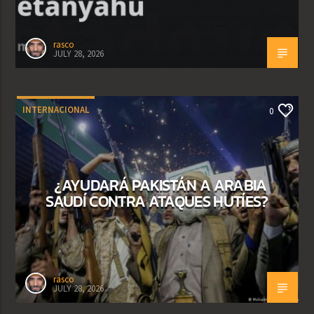
rasco
JULY 28, 2026
INTERNACIONAL
0
¿AYUDARÁ PAKISTÁN A ARABIA
SAUDÍ CONTRA ATAQUES HUTÍES?
rasco
JULY 28, 2026