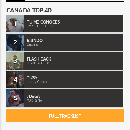
CANADA TOP 40
TU ME CONOCES
1
Small J EL DE LA S
BRINDO
2
Cruzito
FLASH BACK
3
JEAN SALCEDO
TUSY
4
Landy Garcia
JUEGA
5
MADRiiNA
FULL TRACKLIST