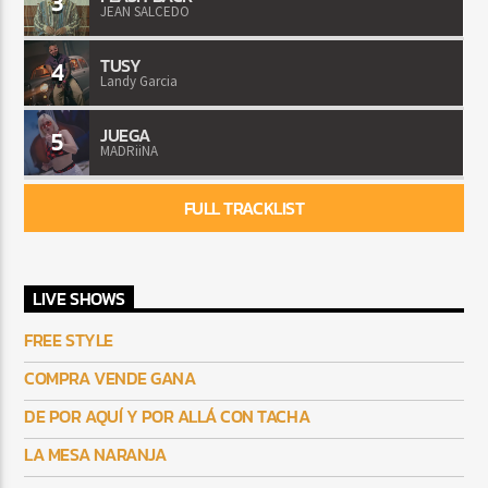
3
JEAN SALCEDO
TUSY
4
Landy Garcia
JUEGA
5
MADRiiNA
FULL TRACKLIST
LIVE SHOWS
FREE STYLE
COMPRA VENDE GANA
DE POR AQUÍ Y POR ALLÁ CON TACHA
LA MESA NARANJA