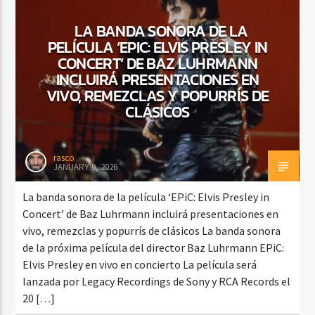
LA BANDA SONORA DE LA
PELÍCULA ‘EPIC: ELVIS PRESLEY IN
CONCERT’ DE BAZ LUHRMANN
CURRENT SHOW
TROPICAL RELAJADO
INCLUIRÁ PRESENTACIONES EN
VIVO, REMEZCLAS Y POPURRÍS DE
3:00 AM
6:00 AM
CLÁSICOS
rasco
JANUARY 9, 2026
Beone Radio
La banda sonora de la película ‘EPiC: Elvis Presley in
Concert’ de Baz Luhrmann incluirá presentaciones en
vivo, remezclas y popurrís de clásicos La banda sonora
de la próxima película del director Baz Luhrmann EPiC:
Elvis Presley en vivo en concierto La película será
lanzada por Legacy Recordings de Sony y RCA Records el
20 […]