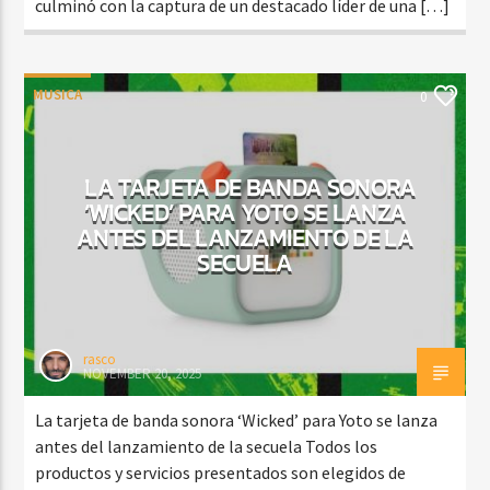
culminó con la captura de un destacado líder de una […]
MUSICA
0
LA TARJETA DE BANDA SONORA
‘WICKED’ PARA YOTO SE LANZA
ANTES DEL LANZAMIENTO DE LA
SECUELA
rasco
NOVEMBER 20, 2025
La tarjeta de banda sonora ‘Wicked’ para Yoto se lanza
antes del lanzamiento de la secuela Todos los
productos y servicios presentados son elegidos de