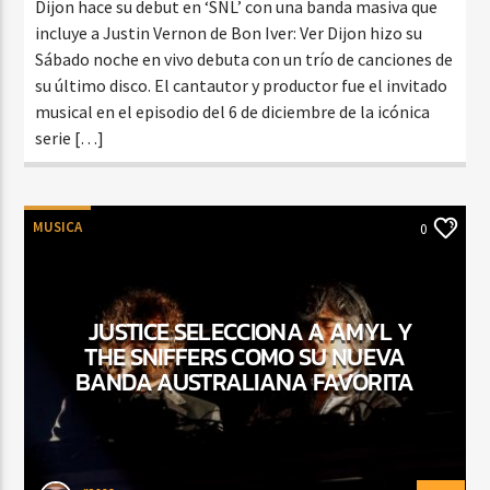
Dijon hace su debut en ‘SNL’ con una banda masiva que
incluye a Justin Vernon de Bon Iver: Ver Dijon hizo su
Sábado noche en vivo debuta con un trío de canciones de
su último disco. El cantautor y productor fue el invitado
musical en el episodio del 6 de diciembre de la icónica
serie […]
MUSICA
0
JUSTICE SELECCIONA A AMYL Y
THE SNIFFERS COMO SU NUEVA
BANDA AUSTRALIANA FAVORITA