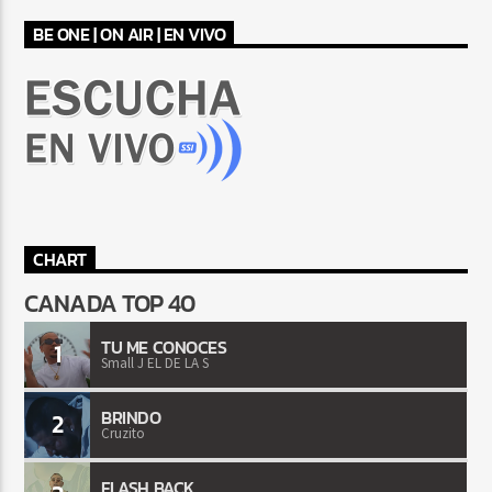
BE ONE | ON AIR | EN VIVO
CHART
CANADA TOP 40
TU ME CONOCES
1
Small J EL DE LA S
BRINDO
2
Cruzito
FLASH BACK