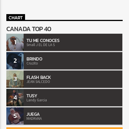
CHART
CANADA TOP 40
TU ME CONOCES
1
Small J EL DE LA S
BRINDO
2
Cruzito
FLASH BACK
3
JEAN SALCEDO
TUSY
4
Landy Garcia
JUEGA
5
MADRiiNA