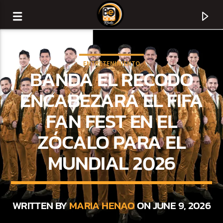
ENTRETENIMIENTO
BANDA EL RECODO
ENCABEZARÁ EL FIFA
FAN FEST EN EL
ZÓCALO PARA EL
MUNDIAL 2026
CURRENT TRACK
TITLE
WRITTEN BY
MARIA HENAO
ON JUNE 9, 2026
ARTIST