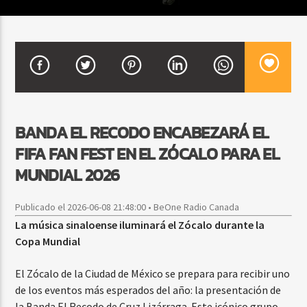
CURRENT SHOW
SALSA MATUTINA
6:00 AM
9:00 AM
BANDA EL RECODO ENCABEZARÁ EL
FIFA FAN FEST EN EL ZÓCALO PARA EL
Beone Radio
MUNDIAL 2026
Publicado el 2026-06-08 21:48:00 • BeOne Radio Canada
La música sinaloense iluminará el Zócalo durante la
Copa Mundial
El Zócalo de la Ciudad de México se prepara para recibir uno
de los eventos más esperados del año: la presentación de
la Banda El Recodo de Cruz Lizárraga. Este icónico grupo,