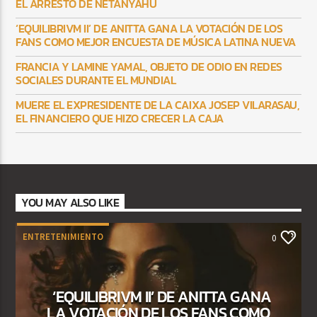
EL ARRESTO DE NETANYAHU
‘EQUILIBRIVM II’ DE ANITTA GANA LA VOTACIÓN DE LOS
FANS COMO MEJOR ENCUESTA DE MÚSICA LATINA NUEVA
FRANCIA Y LAMINE YAMAL, OBJETO DE ODIO EN REDES
SOCIALES DURANTE EL MUNDIAL
MUERE EL EXPRESIDENTE DE LA CAIXA JOSEP VILARASAU,
EL FINANCIERO QUE HIZO CRECER LA CAJA
YOU MAY ALSO LIKE
ENTRETENIMIENTO
0
‘EQUILIBRIVM II’ DE ANITTA GANA
LA VOTACIÓN DE LOS FANS COMO