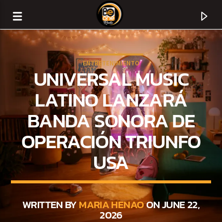
ENTRETENIMIENTO
UNIVERSAL MUSIC
LATINO LANZARÁ
BANDA SONORA DE
OPERACIÓN TRIUNFO
USA
CURRENT TRACK
TITLE
WRITTEN BY
MARIA HENAO
ON JUNE 22,
2026
ARTIST