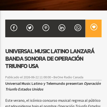
CURRENT SHOW
BEATS URBANOS
11:00 AM
1:00 PM
UNIVERSAL MUSIC LATINO LANZARÁ
BANDA SONORA DE OPERACIÓN
Beone Radio
TRIUNFO USA
Publicado el 2026-06-22 11:00:00 • BeOne Radio Canada
Universal Music Latino y Telemundo presentan
Operación
Triunfo Estados Unidos
Este verano, el icónico concurso musical regresa al público
estadounidense bajo el nombre
Operación Triunfo Estados