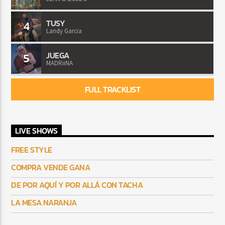
TUSY
4
Landy Garcia
JUEGA
5
MADRiiNA
FULL TRACKLIST
LIVE SHOWS
FREE STYLE
COMPRA VENDE GANA
DE POR AQUÍ Y POR ALLÁ CON TACHA
LA MESA NARANJA