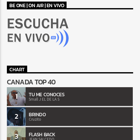
BE ONE | ON AIR | EN VIVO
CHART
CANADA TOP 40
TU ME CONOCES
1
Small J EL DE LA S
BRINDO
2
Cruzito
FLASH BACK
3
JEAN SALCEDO