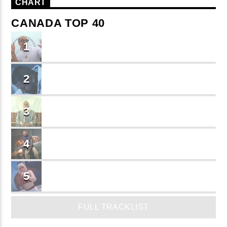
CHART
CANADA TOP 40
TU ME CONOCES
1
Small J EL DE LA S
BRINDO
2
Cruzito
FLASH BACK
3
JEAN SALCEDO
TUSY
4
Landy Garcia
JUEGA
5
MADRiiNA
FULL TRACKLIST