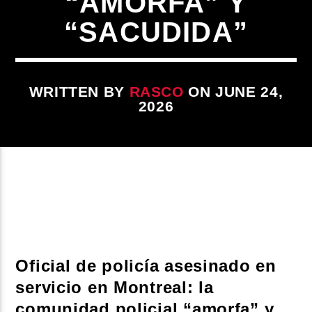
“AMORFA” Y
“SACUDIDA”
CURRENT SHOW
FIESTA DJ MIX
WRITTEN BY
RASCO
ON JUNE 24,
9:00 PM
12:00 AM
2026
Beone Radio
Oficial de policía asesinado en
servicio en Montreal: la
comunidad policial “amorfa” y