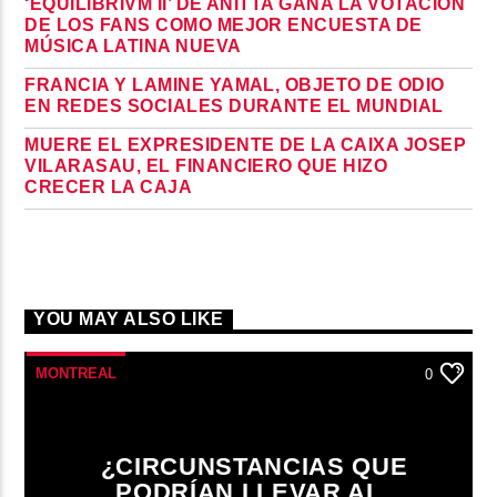
‘EQUILIBRIVM II’ DE ANITTA GANA LA VOTACIÓN
DE LOS FANS COMO MEJOR ENCUESTA DE
MÚSICA LATINA NUEVA
FRANCIA Y LAMINE YAMAL, OBJETO DE ODIO
EN REDES SOCIALES DURANTE EL MUNDIAL
MUERE EL EXPRESIDENTE DE LA CAIXA JOSEP
VILARASAU, EL FINANCIERO QUE HIZO
CRECER LA CAJA
YOU MAY ALSO LIKE
MONTREAL
0
¿CIRCUNSTANCIAS QUE
PODRÍAN LLEVAR AL