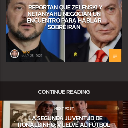
REPORTAN QUE ZELENSKI Y
NETANYAHU NEGOCIAN UN
ENCUENTRO PARA HABLAR
SOBRE IRÁN
rasco
JULY 28, 2026
CONTINUE READING
NEXT POST
LA SEGUNDA JUVENTUD DE
RONALDINHO: VUELVE AL FÚTBOL