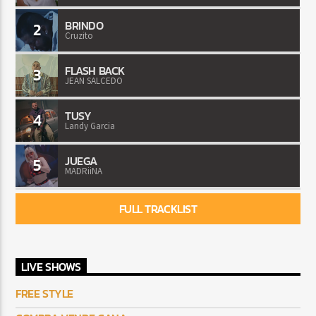
BRINDO
2
Cruzito
FLASH BACK
3
JEAN SALCEDO
TUSY
4
Landy Garcia
JUEGA
5
MADRiiNA
FULL TRACKLIST
LIVE SHOWS
FREE STYLE