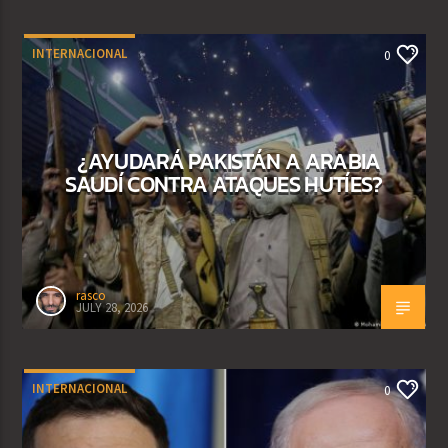
INTERNACIONAL
0
¿AYUDARÁ PAKISTÁN A ARABIA
SAUDÍ CONTRA ATAQUES HUTÍES?
rasco
JULY 28, 2026
INTERNACIONAL
0