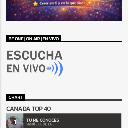
BE ONE | ON AIR | EN VIVO
CHART
CANADA TOP 40
TU ME CONOCES
1
Small J EL DE LA S