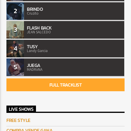
BRINDO
2
Cruzito
FLASH BACK
3
JEAN SALCEDO
TUSY
4
Landy Garcia
JUEGA
5
MADRiiNA
FULL TRACKLIST
LIVE SHOWS
FREE STYLE
COMPRA VENDE GANA