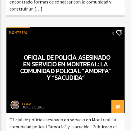
encontrado formas de conectar con la comunidad y
construir un […]
MONTREAL
0
OFICIAL DE POLICÍA ASESINADO
EN SERVICIO EN MONTREAL: LA
COMUNIDAD POLICIAL “AMORFA”
Y “SACUDIDA”
rasco
JUNE 24, 2026
Oficial de policía asesinado en servicio en Montreal: la
comunidad policial “amorfa” y “sacudida” Publicado el