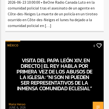
2026-06-23 10:00:00 • BeOne Radio Canada Luto en la
comunidad policial tras el asesinato de un agente en
Côte-des-Neiges La muerte de un policía en un tiroteo
ocurrido en Côte-des-Neiges el lunes ha dejado a la
comunidad policial en […]
MÉXICO
0
VISITA DEL PAPA LEÓN XIV, EN
DIRECTO | EL REY HABLA POR
PRIMERA VEZ DE LOS ABUSOS DE
LA IGLESIA: “NI SON NI PUEDEN
SER REPRESENTATIVOS DE LA
INMENSA COMUNIDAD ECLESIAL”
Maria Henao
JUNE 6, 2026