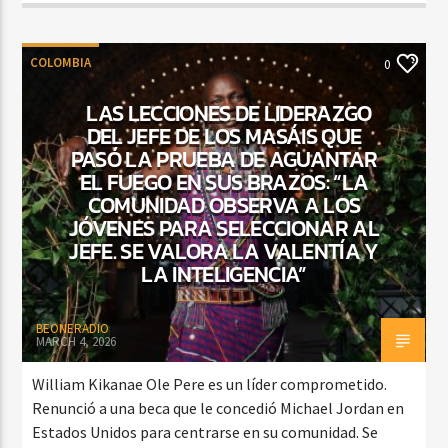
COLOMBIA
0
LAS LECCIONES DE LIDERAZGO
DEL JEFE DE LOS MASÁIS QUE
PASÓ LA PRUEBA DE AGUANTAR
EL FUEGO EN SUS BRAZOS: “LA
COMUNIDAD OBSERVA A LOS
JÓVENES PARA SELECCIONAR AL
JEFE. SE VALORA LA VALENTÍA Y
LA INTELIGENCIA”
BEONERADIO
MARCH 4, 2026
William Kikanae Ole Pere es un líder comprometido.
Renunció a una beca que le concedió Michael Jordan en
Estados Unidos para centrarse en su comunidad. Se