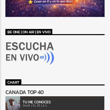
BE ONE | ON AIR | EN VIVO
CHART
CANADA TOP 40
TU ME CONOCES
1
Small J EL DE LA S