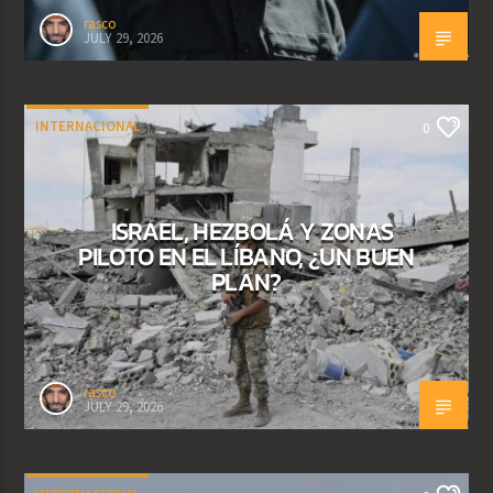
rasco
JULY 29, 2026
INTERNACIONAL
0
ISRAEL, HEZBOLÁ Y ZONAS
PILOTO EN EL LÍBANO, ¿UN BUEN
PLAN?
rasco
JULY 29, 2026