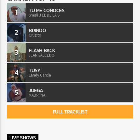
TU ME CONOCES
1
Small J EL DE LA S
BRINDO
2
Cruzito
FLASH BACK
3
JEAN SALCEDO
TUSY
4
Landy Garcia
JUEGA
5
MADRiiNA
FULL TRACKLIST
LIVE SHOWS