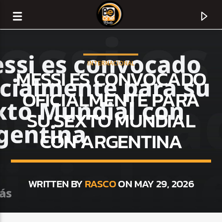
INTERNACIONAL
MESSI ES CONVOCADO
OFICIALMENTE PARA
SU SEXTO MUNDIAL
CON ARGENTINA
WRITTEN BY
RASCO
ON MAY 29, 2026
CURRENT TRACK
TITLE
ARTIST