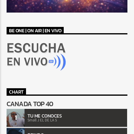
BE ONE | ON AIR | EN VIVO
CHART
CANADA TOP 40
TU ME CONOCES
1
Small J EL DE LA S