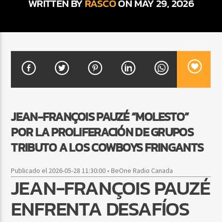
WRITTEN BY
RASCO
ON MAY 29, 2026
CURRENT SHOW
SALSA MATUTINA
6:00 AM
9:00 AM
JEAN-FRANÇOIS PAUZÉ “MOLESTO”
Beone Radio
POR LA PROLIFERACIÓN DE GRUPOS
TRIBUTO A LOS COWBOYS FRINGANTS
Publicado el 2026-05-28 11:30:00 • BeOne Radio Canada
JEAN-FRANÇOIS PAUZÉ
ENFRENTA DESAFÍOS