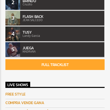
BRINDO
2
Cruzito
FLASH BACK
3
JEAN SALCEDO
TUSY
4
Landy Garcia
JUEGA
5
MADRiiNA
FULL TRACKLIST
LIVE SHOWS
FREE STYLE
COMPRA VENDE GANA