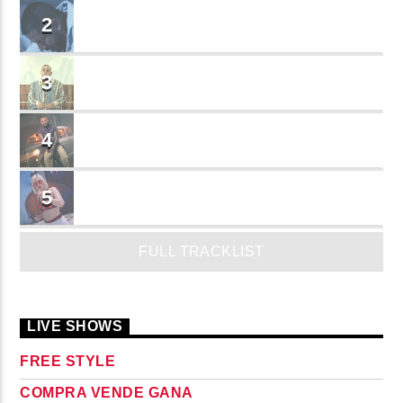
BRINDO
2
Cruzito
FLASH BACK
3
JEAN SALCEDO
TUSY
4
Landy Garcia
JUEGA
5
MADRiiNA
FULL TRACKLIST
LIVE SHOWS
FREE STYLE
COMPRA VENDE GANA