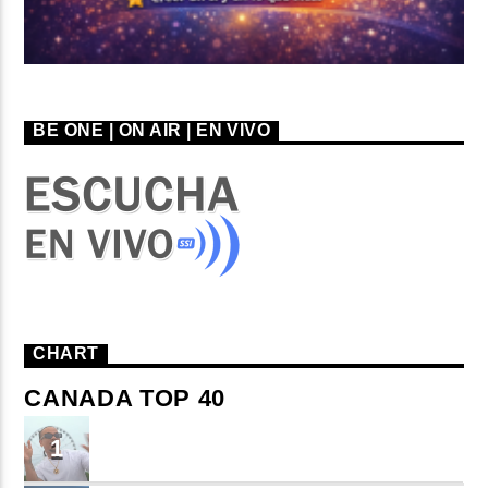
BE ONE | ON AIR | EN VIVO
CHART
CANADA TOP 40
TU ME CONOCES
1
Small J EL DE LA S