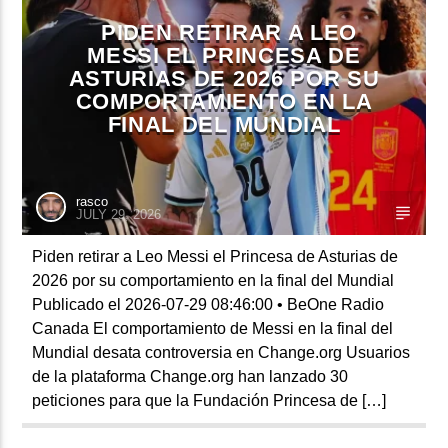
PIDEN RETIRAR A LEO
MESSI EL PRINCESA DE
ASTURIAS DE 2026 POR SU
CURRENT SHOW
COMPORTAMIENTO EN LA
BALADAS Y VALLENATO
FINAL DEL MUNDIAL
2:00 PM
5:00 PM
rasco
JULY 29, 2026
Beone Radio
Piden retirar a Leo Messi el Princesa de Asturias de
2026 por su comportamiento en la final del Mundial
Publicado el 2026-07-29 08:46:00 • BeOne Radio
Canada El comportamiento de Messi en la final del
Mundial desata controversia en Change.org Usuarios
de la plataforma Change.org han lanzado 30
peticiones para que la Fundación Princesa de […]