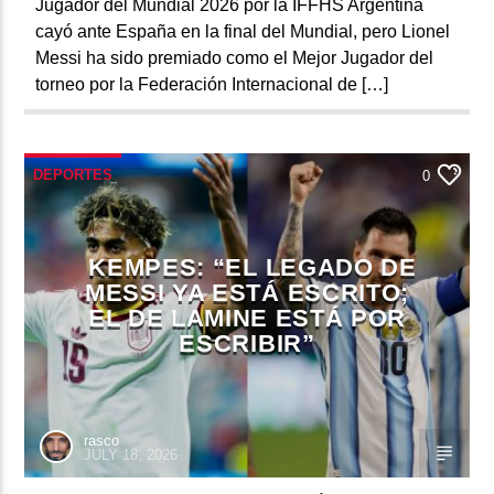
Jugador del Mundial 2026 por la IFFHS Argentina
cayó ante España en la final del Mundial, pero Lionel
Messi ha sido premiado como el Mejor Jugador del
torneo por la Federación Internacional de […]
DEPORTES
0
KEMPES: “EL LEGADO DE
MESSI YA ESTÁ ESCRITO;
EL DE LAMINE ESTÁ POR
ESCRIBIR”
rasco
JULY 18, 2026