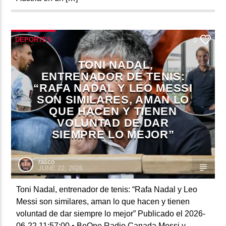
DEPORTES
0
TONI NADAL,
ENTRENADOR DE TENIS:
“RAFA NADAL Y LEO MESSI
SON SIMILARES, AMAN LO
QUE HACEN Y TIENEN
VOLUNTAD DE DAR
SIEMPRE LO MEJOR”
rasco
JUNE 22, 2026
Toni Nadal, entrenador de tenis: “Rafa Nadal y Leo
Messi son similares, aman lo que hacen y tienen
voluntad de dar siempre lo mejor” Publicado el 2026-
06-22 11:57:00 • BeOne Radio Canada Messi y