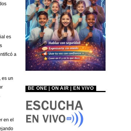
dos
ial es
s
tificó a
, es un
or
BE ONE | ON AIR | EN VIVO
s
r en el
lejando