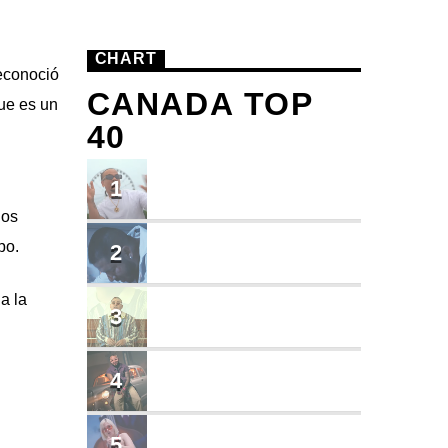
CHART
econoció
CANADA TOP
ue es un
40
TU ME CONOCES
1
Small J EL DE LA S
hos
BRINDO
po.
2
Cruzito
a la
FLASH BACK
3
JEAN SALCEDO
TUSY
4
Landy Garcia
JUEGA
5