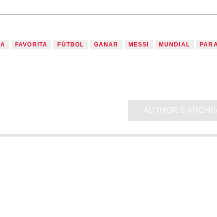
LA
FAVORITA
FÚTBOL
GANAR
MESSI
MUNDIAL
PAR
AUTHOR'S ARCHI