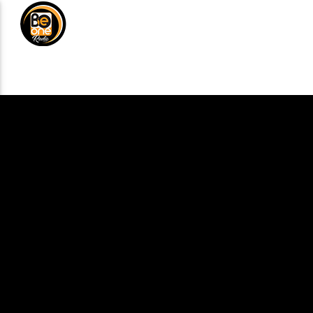
NOTICIAS
MÚSICA
DE
ANÚNCIATE
CURRENT TRACK
TITLE
ARTIST
CURRENT SHOW
BALADAS Y VALL
2:00 PM
5:00 PM