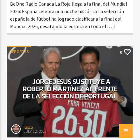
BeOne Radio Canada La Roja llega a la final del Mundial
2026: España celebra una noche histórica La selección
española de fútbol ha logrado clasificar a la final del
Mundial 2026, desatando la euforia en todo el […]
DEPORTES
0
JORGE JESUS SUSTITUYE A
ROBERTO MARTÍNEZ AL FRENTE
DE LA SELECCIÓN DE PORTUGAL
rasco
JULY 12, 2026