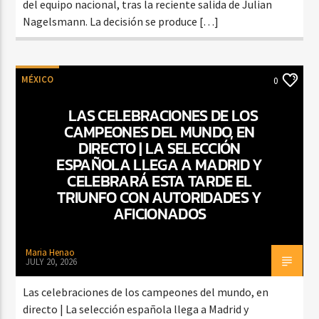
del equipo nacional, tras la reciente salida de Julian
Nagelsmann. La decisión se produce […]
MÉXICO
0
LAS CELEBRACIONES DE LOS
CAMPEONES DEL MUNDO, EN
DIRECTO | LA SELECCIÓN
ESPAÑOLA LLEGA A MADRID Y
CELEBRARÁ ESTA TARDE EL
TRIUNFO CON AUTORIDADES Y
AFICIONADOS
Maria Henao
JULY 20, 2026
Las celebraciones de los campeones del mundo, en
directo | La selección española llega a Madrid y