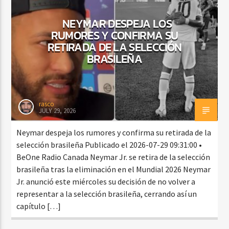
NEYMAR DESPEJA LOS
RUMORES Y CONFIRMA SU
CURRENT SHOW
RETIRADA DE LA SELECCIÓN
BALADAS Y VALLENATO
BRASILEÑA
2:00 PM
5:00 PM
rasco
JULY 29, 2026
Beone Radio
Neymar despeja los rumores y confirma su retirada de la
selección brasileña Publicado el 2026-07-29 09:31:00 •
BeOne Radio Canada Neymar Jr. se retira de la selección
brasileña tras la eliminación en el Mundial 2026 Neymar
Jr. anunció este miércoles su decisión de no volver a
representar a la selección brasileña, cerrando así un
capítulo […]