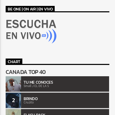
BE ONE | ON AIR | EN VIVO
CHART
CANADA TOP 40
TU ME CONOCES
1
Small J EL DE LA S
BRINDO
2
Cruzito
FLASH BACK