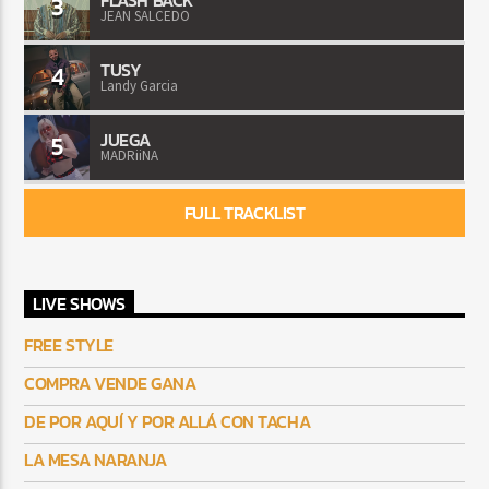
3
JEAN SALCEDO
TUSY
4
Landy Garcia
JUEGA
5
MADRiiNA
FULL TRACKLIST
LIVE SHOWS
FREE STYLE
COMPRA VENDE GANA
DE POR AQUÍ Y POR ALLÁ CON TACHA
LA MESA NARANJA