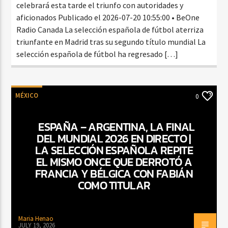
celebrará esta tarde el triunfo con autoridades y
aficionados Publicado el 2026-07-20 10:55:00 • BeOne
Radio Canada La selección española de fútbol aterriza
triunfante en Madrid tras su segundo título mundial La
selección española de fútbol ha regresado […]
MÉXICO
0
ESPAÑA – ARGENTINA, LA FINAL
DEL MUNDIAL 2026 EN DIRECTO |
LA SELECCIÓN ESPAÑOLA REPITE
EL MISMO ONCE QUE DERROTÓ A
FRANCIA Y BÉLGICA CON FABIÁN
COMO TITULAR
Maria Henao
JULY 19, 2026