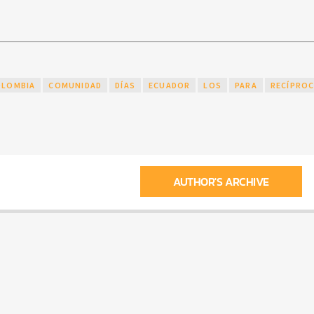
OLOMBIA
COMUNIDAD
DÍAS
ECUADOR
LOS
PARA
RECÍPRO
AUTHOR'S ARCHIVE