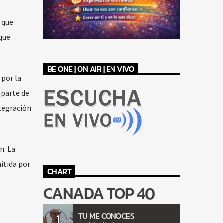
 que
que
BE ONE | ON AIR | EN VIVO
por la
 parte de
ntegración
n. La
itida por
CHART
CANADA TOP 40
TU ME CONOCES
1