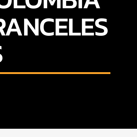
RANCELES
S