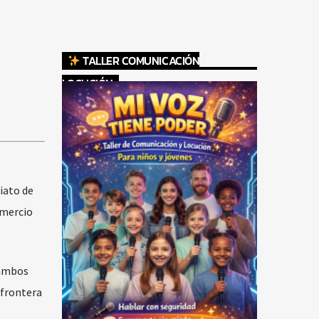
TALLER COMUNICACIÓN
LOCUCIÓN
iato de
omercio
 ambos
 frontera