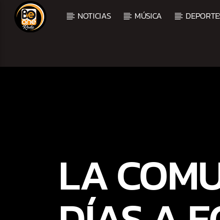
NOTICIAS
MÚSICA
DEPORTE
CURRENT TRACK
TITLE
ARTIST
LA COMU
DÍAS A 