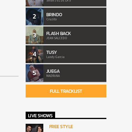
Small J EL DE LA S
BRINDO
2
Cruzito
FLASH BACK
3
JEAN SALCEDO
TUSY
4
Landy Garcia
JUEGA
5
MADRiiNA
FULL TRACKLIST
LIVE SHOWS
FREE STYLE