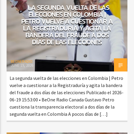
LA SEGUNDA VUELTA DE LAS
ELECCIONES EN COLOMBIA |
PETRO VUELVE A CUESTIONAR A
LA REGISTRADURÍA Y AGITA LA
BANDERA DEL FRAUDE A DOS
DÍAS DE LAS ELECCIONES
BEONERADIO
JUNE 19, 2026
La segunda vuelta de las elecciones en Colombia | Petro
vuelve a cuestionar a la Registraduría y agita la bandera
del fraude a dos días de las elecciones Publicado el 2026-
06-19 15:53:00 • BeOne Radio Canada Gustavo Petro
cuestiona la transparencia electoral a dos días de la
segunda vuelta en Colombia A pocos días de […]