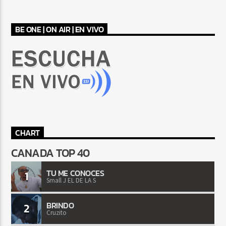
BE ONE | ON AIR | EN VIVO
CHART
CANADA TOP 40
TU ME CONOCES
1
Small J EL DE LA S
BRINDO
2
Cruzito