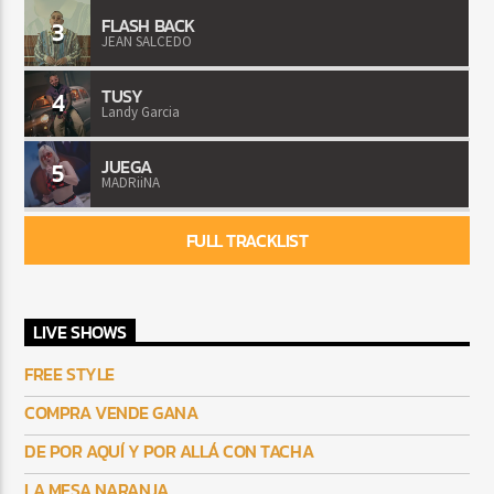
FLASH BACK
3
JEAN SALCEDO
TUSY
4
Landy Garcia
JUEGA
5
MADRiiNA
FULL TRACKLIST
LIVE SHOWS
FREE STYLE
COMPRA VENDE GANA
DE POR AQUÍ Y POR ALLÁ CON TACHA
LA MESA NARANJA