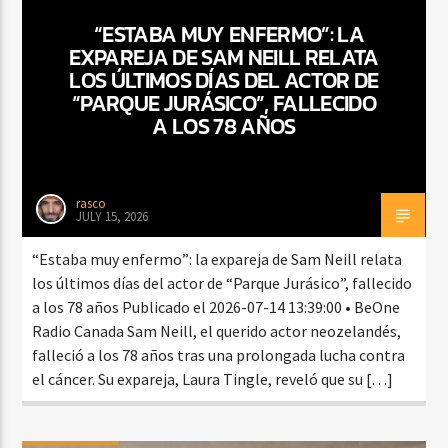
“ESTABA MUY ENFERMO”: LA
EXPAREJA DE SAM NEILL RELATA
LOS ÚLTIMOS DÍAS DEL ACTOR DE
CURRENT SHOW
“PARQUE JURÁSICO”, FALLECIDO
DJ MIX
12:00 AM
2:00 AM
A LOS 78 AÑOS
rasco
JULY 15, 2026
Beone Radio
“Estaba muy enfermo”: la expareja de Sam Neill relata
los últimos días del actor de “Parque Jurásico”, fallecido
a los 78 años Publicado el 2026-07-14 13:39:00 • BeOne
Radio Canada Sam Neill, el querido actor neozelandés,
falleció a los 78 años tras una prolongada lucha contra
el cáncer. Su expareja, Laura Tingle, reveló que su […]