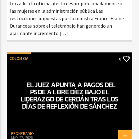
forzado a la oficina afecta desproporcionadamente a
las mujeres en la administración pública Las
restricciones impuestas por la ministra France-Élaine
Duranceau sobre el teletrabajo han generado un
alarmante incremento […]
COLOMBIA
0
EL JUEZ APUNTA A PAGOS DEL
PSOE A LEIRE DÍEZ BAJO EL
LIDERAZGO DE CERDÁN TRAS LOS
DÍAS DE REFLEXIÓN DE SÁNCHEZ
BEONERADIO
MAY 27, 2026