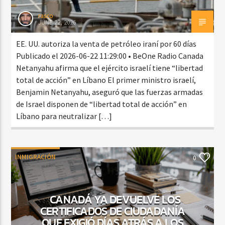
rasco
JUNE 22, 2026
EE. UU. autoriza la venta de petróleo iraní por 60 días
Publicado el 2026-06-22 11:29:00 • BeOne Radio Canada
Netanyahu afirma que el ejército israelí tiene “libertad
total de acción” en Líbano El primer ministro israelí,
Benjamin Netanyahu, aseguró que las fuerzas armadas
de Israel disponen de “libertad total de acción” en
Líbano para neutralizar […]
INMIGRACIÓN
0
CANADÁ YA DEVUELVE LOS
CERTIFICADOS DE CIUDADANÍA
QUE EXIGIÓ DÍAS ATRÁS A LOS