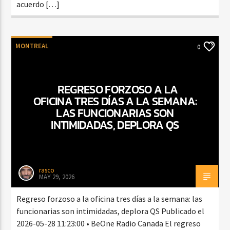
acuerdo […]
MONTREAL
0
REGRESO FORZOSO A LA
OFICINA TRES DÍAS A LA SEMANA:
LAS FUNCIONARIAS SON
INTIMIDADAS, DEPLORA QS
rasco
MAY 29, 2026
Regreso forzoso a la oficina tres días a la semana: las
funcionarias son intimidadas, deplora QS Publicado el
2026-05-28 11:23:00 • BeOne Radio Canada El regreso