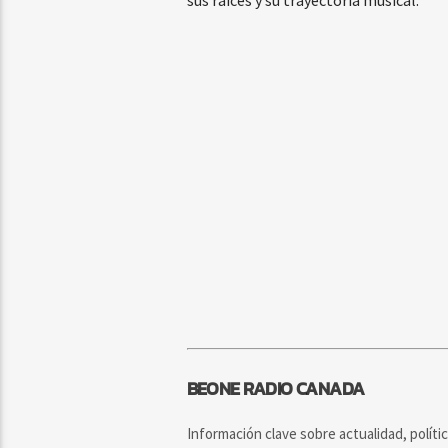
sus raíces y su trayectoria musical.
BEONE RADIO CANADA
Información clave sobre actualidad, políti