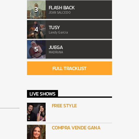
FLASH BACK
3
JEAN SALCEDO
TUSY
4
Landy Garcia
JUEGA
5
MADRiiNA
FULL TRACKLIST
LIVE SHOWS
FREE STYLE
COMPRA VENDE GANA