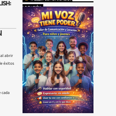
ISH:
LOCUCIÓN
N
al abrir
de éxitos
e cada