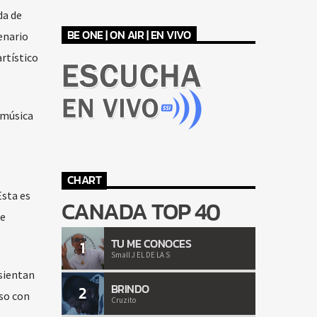
da de
BE ONE | ON AIR | EN VIVO
enario
rtístico
 música
CHART
Esta es
CANADA TOP 40
de
TU ME CONOCES
1
Small J EL DE LA S
 sientan
BRINDO
2
so con
Cruzito