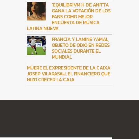
‘EQUILIBRIVM II’ DE ANITTA
GANA LA VOTACIÓN DE LOS
FANS COMO MEJOR
ENCUESTA DE MÚSICA
LATINA NUEVA
FRANCIA Y LAMINE YAMAL,
OBJETO DE ODIO EN REDES
SOCIALES DURANTE EL
MUNDIAL
MUERE EL EXPRESIDENTE DE LA CAIXA
JOSEP VILARASAU, EL FINANCIERO QUE
HIZO CRECER LA CAJA