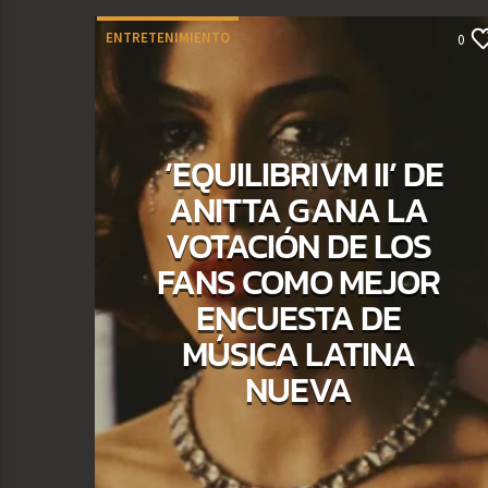
ENTRETENIMIENTO
0
‘EQUILIBRIVM II’ DE
ANITTA GANA LA
VOTACIÓN DE LOS
FANS COMO MEJOR
ENCUESTA DE
MÚSICA LATINA
NUEVA