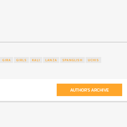
GIRA
GIRLS
KALI
LANZA
SPANGLISH
UCHIS
AUTHOR'S ARCHIVE