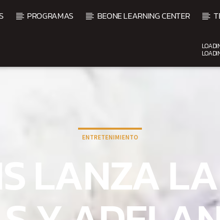
S
PROGRAMAS
BEONE LEARNING CENTER
T
LOADI
LOADI
CURRENT SHOW
FIESTA DJ MIX
9:00 PM
12:00 AM
ENTRETENIMIENTO
IS LANZA LA
LS Y ADELAN