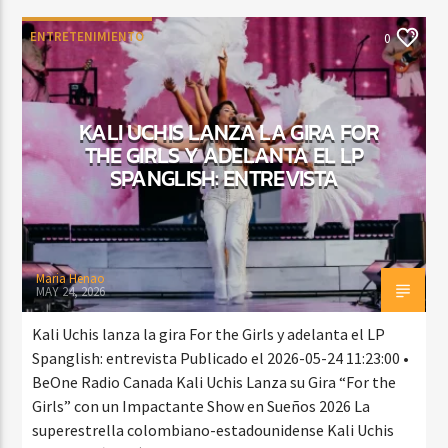
ENTRETENIMIENTO
0
KALI UCHIS LANZA LA GIRA FOR
THE GIRLS Y ADELANTA EL LP
SPANGLISH: ENTREVISTA
Maria Henao
MAY 24, 2026
Kali Uchis lanza la gira For the Girls y adelanta el LP
Spanglish: entrevista Publicado el 2026-05-24 11:23:00 •
BeOne Radio Canada Kali Uchis Lanza su Gira “For the
Girls” con un Impactante Show en Sueños 2026 La
superestrella colombiano-estadounidense Kali Uchis