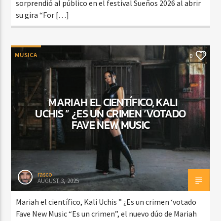
sorprendió al público en el festival Sueños 2026 al abrir
su gira “For […]
MUSICA
0
MARIAH EL CIENTÍFICO, KALI
UCHIS ” ¿ES UN CRIMEN ‘VOTADO
FAVE NEW MUSIC
rasco
AUGUST 3, 2025
Mariah el científico, Kali Uchis ” ¿Es un crimen ‘votado
Fave New Music “Es un crimen”, el nuevo dúo de Mariah