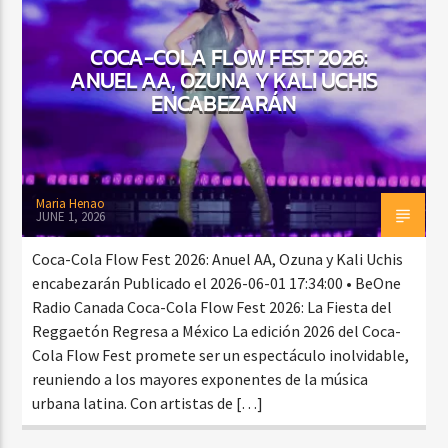
COCA-COLA FLOW FEST 2026:
ANUEL AA, OZUNA Y KALI UCHIS
CURRENT SHOW
ENCABEZARÁN
BALADAS Y VALLENATO
2:00 PM
5:00 PM
Maria Henao
JUNE 1, 2026
Beone Radio
Coca-Cola Flow Fest 2026: Anuel AA, Ozuna y Kali Uchis
encabezarán Publicado el 2026-06-01 17:34:00 • BeOne
Radio Canada Coca-Cola Flow Fest 2026: La Fiesta del
Reggaetón Regresa a México La edición 2026 del Coca-
Cola Flow Fest promete ser un espectáculo inolvidable,
reuniendo a los mayores exponentes de la música
urbana latina. Con artistas de […]