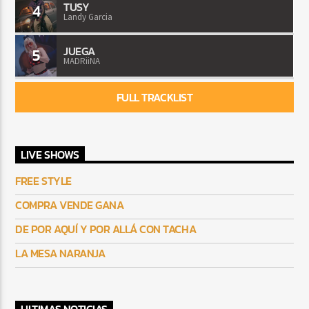
TUSY
4
Landy Garcia
JUEGA
5
MADRiiNA
FULL TRACKLIST
LIVE SHOWS
FREE STYLE
COMPRA VENDE GANA
DE POR AQUÍ Y POR ALLÁ CON TACHA
LA MESA NARANJA