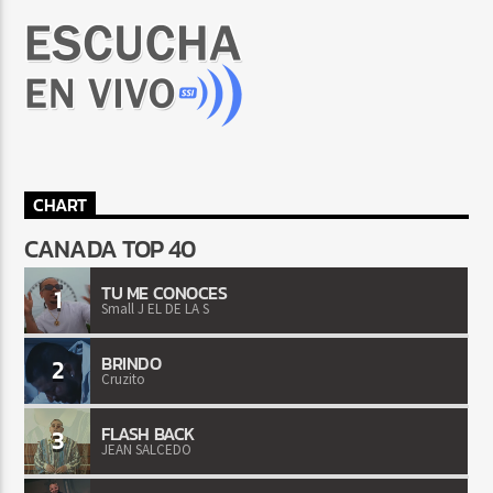
CHART
CANADA TOP 40
TU ME CONOCES
1
Small J EL DE LA S
BRINDO
2
Cruzito
FLASH BACK
3
JEAN SALCEDO