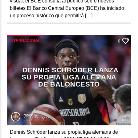
visual: el BCE consulta al público sobre nuevos
billetes El Banco Central Europeo (BCE) ha iniciado
un proceso histórico que permitirá […]
INTERNACIONAL
0
DENNIS SCHRÖDER LANZA
SU PROPIA LIGA ALEMANA
DE BALONCESTO
rasco
JULY 23, 2026
Dennis Schröder lanza su propia liga alemana de