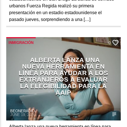
urbanos Fuerza Regida realizó su primera
presentación en un estadio estadounidense el
pasado jueves, sorprendiendo a una […]
INMIGRACIÓN
0
ALBERTA LANZA UNA
NUEVA HERRAMIENTA EN
LÍNEA PARA AYUDAR A LOS
EXTRANJEROS A EVALUAR
LA ELEGIBILIDAD PARA LA
AAIP
BEONERADIO
JUNE 19, 2026
Alberta lanza una nueva herramienta en línea para