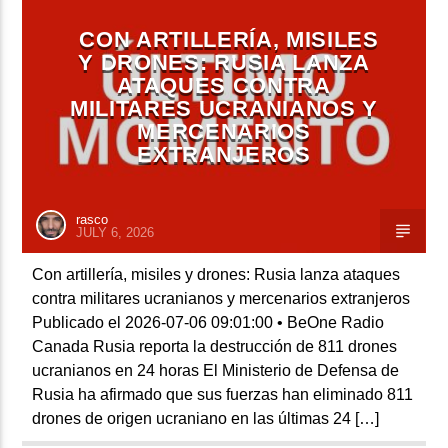
CON ARTILLERÍA, MISILES
Y DRONES: RUSIA LANZA
ATAQUES CONTRA
MILITARES UCRANIANOS Y
MERCENARIOS
EXTRANJEROS
rasco
JULY 6, 2026
Con artillería, misiles y drones: Rusia lanza ataques
contra militares ucranianos y mercenarios extranjeros
Publicado el 2026-07-06 09:01:00 • BeOne Radio
Canada Rusia reporta la destrucción de 811 drones
ucranianos en 24 horas El Ministerio de Defensa de
Rusia ha afirmado que sus fuerzas han eliminado 811
drones de origen ucraniano en las últimas 24 […]