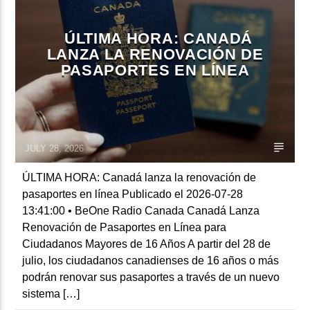
ÚLTIMA HORA: CANADÁ
LANZA LA RENOVACIÓN DE
CURRENT SHOW
PASAPORTES EN LÍNEA
BALADAS ROMÁNTICAS
4:00 AM
6:00 AM
JULY 28, 2026
Beone Radio
ÚLTIMA HORA: Canadá lanza la renovación de
pasaportes en línea Publicado el 2026-07-28
13:41:00 • BeOne Radio Canada Canadá Lanza
Renovación de Pasaportes en Línea para
Ciudadanos Mayores de 16 Años A partir del 28 de
julio, los ciudadanos canadienses de 16 años o más
podrán renovar sus pasaportes a través de un nuevo
sistema […]