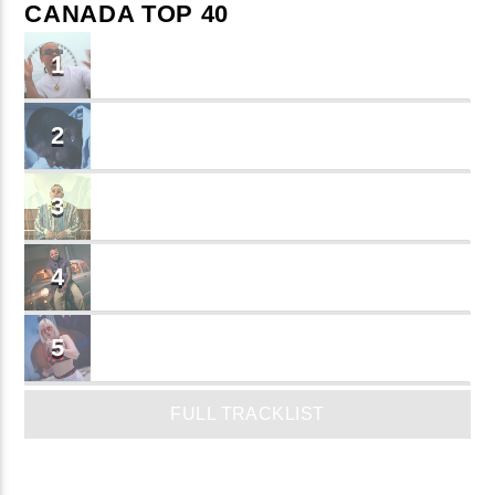
CANADA TOP 40
TU ME CONOCES
1
Small J EL DE LA S
BRINDO
2
Cruzito
FLASH BACK
3
JEAN SALCEDO
TUSY
4
Landy Garcia
JUEGA
5
MADRiiNA
FULL TRACKLIST