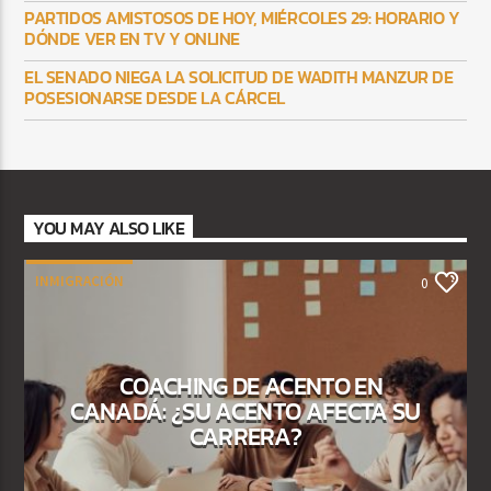
PARTIDOS AMISTOSOS DE HOY, MIÉRCOLES 29: HORARIO Y
DÓNDE VER EN TV Y ONLINE
EL SENADO NIEGA LA SOLICITUD DE WADITH MANZUR DE
POSESIONARSE DESDE LA CÁRCEL
YOU MAY ALSO LIKE
INMIGRACIÓN
0
COACHING DE ACENTO EN
CANADÁ: ¿SU ACENTO AFECTA SU
CARRERA?