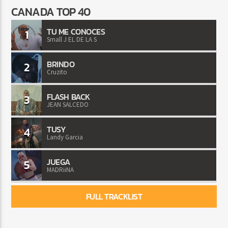
CANADA TOP 40
TU ME CONOCES
1
Small J EL DE LA S
BRINDO
2
Cruzito
FLASH BACK
3
JEAN SALCEDO
TUSY
4
Landy Garcia
JUEGA
5
MADRiiNA
FULL TRACKLIST