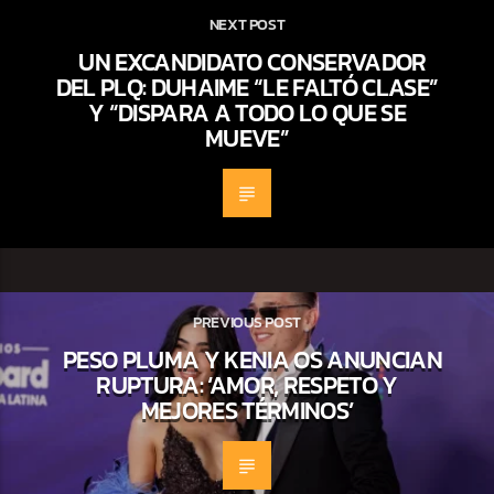
NEXT POST
UN EXCANDIDATO CONSERVADOR
DEL PLQ: DUHAIME “LE FALTÓ CLASE”
Y “DISPARA A TODO LO QUE SE
MUEVE”
PREVIOUS POST
PESO PLUMA Y KENIA OS ANUNCIAN
RUPTURA: ‘AMOR, RESPETO Y
MEJORES TÉRMINOS’