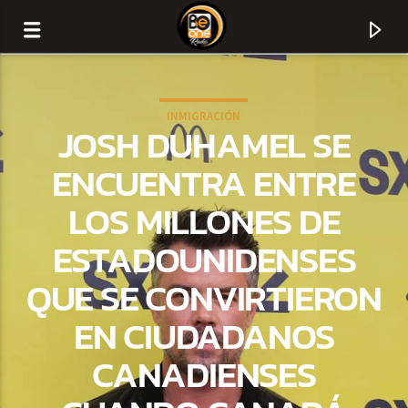
INMIGRACIÓN
JOSH DUHAMEL SE
ENCUENTRA ENTRE
LOS MILLONES DE
ESTADOUNIDENSES
QUE SE CONVIRTIERON
EN CIUDADANOS
CURRENT TRACK
CANADIENSES
TITLE
ARTIST