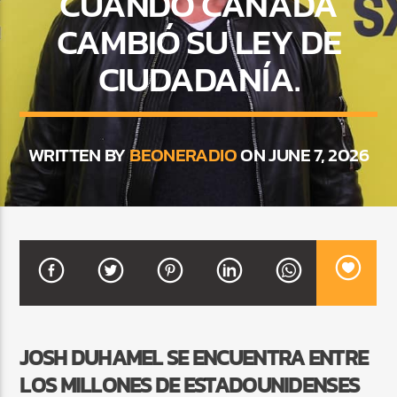
CUANDO CANADÁ
CAMBIÓ SU LEY DE
CIUDADANÍA.
CURRENT SHOW
BALADAS Y VALLENATO
2:00 PM
5:00 PM
WRITTEN BY
BEONERADIO
ON JUNE 7, 2026
Beone Radio
JOSH DUHAMEL SE ENCUENTRA ENTRE
LOS MILLONES DE ESTADOUNIDENSES