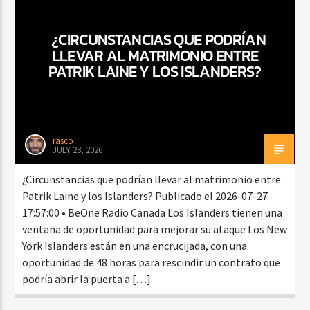
¿CIRCUNSTANCIAS QUE PODRÍAN
LLEVAR AL MATRIMONIO ENTRE
CURRENT SHOW
PATRIK LAINE Y LOS ISLANDERS?
FIESTA DJ MIX
9:00 PM
12:00 AM
rasco
JULY 28, 2026
Beone Radio
¿Circunstancias que podrían llevar al matrimonio entre
Patrik Laine y los Islanders? Publicado el 2026-07-27
17:57:00 • BeOne Radio Canada Los Islanders tienen una
ventana de oportunidad para mejorar su ataque Los New
York Islanders están en una encrucijada, con una
oportunidad de 48 horas para rescindir un contrato que
podría abrir la puerta a […]