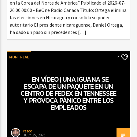
en la Corea del Norte de América” Publicado el 2026-07-
26 00:00:00 • BeOne Radio Canada Título: Ortega elimina
las elecciones en Nicaragua y consolida su poder
autoritario El presidente nicaragüense, Daniel Ortega,
ha dado un paso sin precedentes […]
MONTREAL
0
EN VÍDEO | UNA IGUANA SE
ESCAPA DE UN PAQUETE EN UN
CENTRO DE FEDEX EN TENNESSEE
Y PROVOCA PÁNICO ENTRE LOS
EMPLEADOS
rasco
JULY 25, 2026