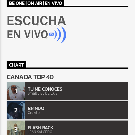
BE ONE | ON AIR | EN VIVO
CHART
CANADA TOP 40
TU ME CONOCES
1
Small J EL DE LA S
BRINDO
2
Cruzito
FLASH BACK
3
JEAN SALCEDO