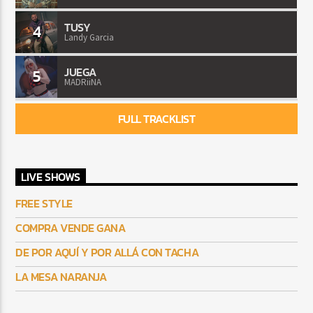
TUSY
4
Landy Garcia
JUEGA
5
MADRiiNA
FULL TRACKLIST
LIVE SHOWS
FREE STYLE
COMPRA VENDE GANA
DE POR AQUÍ Y POR ALLÁ CON TACHA
LA MESA NARANJA