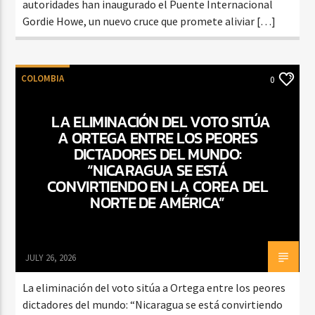
autoridades han inaugurado el Puente Internacional
Gordie Howe, un nuevo cruce que promete aliviar […]
COLOMBIA
0
LA ELIMINACIÓN DEL VOTO SITÚA
A ORTEGA ENTRE LOS PEORES
DICTADORES DEL MUNDO:
“NICARAGUA SE ESTÁ
CONVIRTIENDO EN LA COREA DEL
NORTE DE AMÉRICA”
JULY 26, 2026
La eliminación del voto sitúa a Ortega entre los peores
dictadores del mundo: “Nicaragua se está convirtiendo