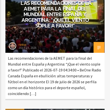
LAS RECOMENDACIONES DE LA
AEMET PARA LA FINAL DEL
MUNDIAL ENTRE ESPAÑA Y
ARGENTINA: “¡QUE EL VIENTO
SOPLE A FAVOR!”
rasco
JULY 19, 2026
Las recomendaciones de la AEMET para la final del
Mundial entre España y Argentina: “¡Que el viento sople
a favor!” Publicado el 2026-07-19 04:34:00 • BeOne Radio
Canada España en ebullición: altas temperaturas y
fútbol en el horizonte El 19 de julio de 2026 se perfila
como un día histórico para el deporte español,
coincidiendo […]