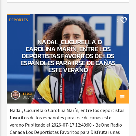
DEPORTES
0
NADAL, CUCURELLA O
CAROLINA MARÍN, ENTRE LOS
DEPORTISTAS FAVORITOS DE LOS
ESPAÑOLES PARA IRSE DE CAÑAS
ESTE VERANO
rasco
JULY 17, 2026
Nadal, Cucurella o Carolina Marín, entre los deportistas
favoritos de los españoles para irse de cañas este
verano Publicado el 2026-07-17 12:43:00 • BeOne Radio
Canada Los Deportistas Favoritos para Disfrutar unas