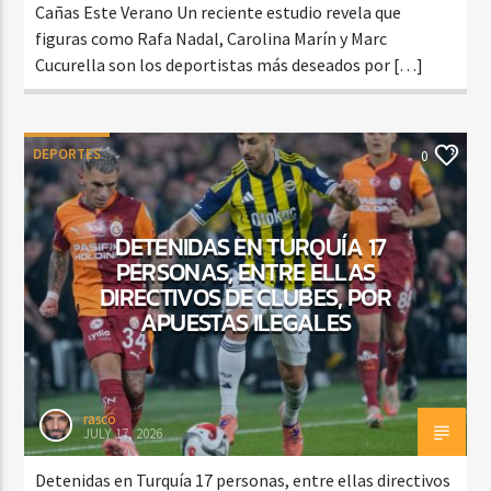
Cañas Este Verano Un reciente estudio revela que
figuras como Rafa Nadal, Carolina Marín y Marc
Cucurella son los deportistas más deseados por […]
DEPORTES
0
DETENIDAS EN TURQUÍA 17
PERSONAS, ENTRE ELLAS
DIRECTIVOS DE CLUBES, POR
APUESTAS ILEGALES
rasco
JULY 17, 2026
Detenidas en Turquía 17 personas, entre ellas directivos