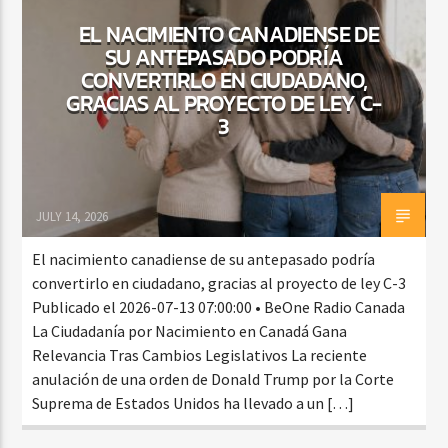
EL NACIMIENTO CANADIENSE DE
SU ANTEPASADO PODRÍA
CONVERTIRLO EN CIUDADANO,
CURRENT SHOW
GRACIAS AL PROYECTO DE LEY C-
BALADAS Y VALLENATO
3
3:00 PM
5:00 PM
JULY 14, 2026
Beone Radio
El nacimiento canadiense de su antepasado podría
convertirlo en ciudadano, gracias al proyecto de ley C-3
Publicado el 2026-07-13 07:00:00 • BeOne Radio Canada
La Ciudadanía por Nacimiento en Canadá Gana
Relevancia Tras Cambios Legislativos La reciente
anulación de una orden de Donald Trump por la Corte
Suprema de Estados Unidos ha llevado a un […]