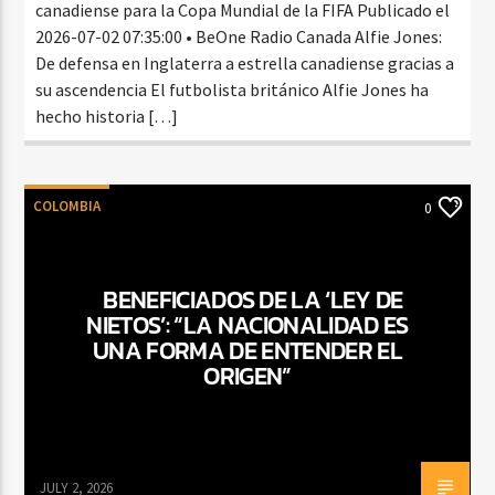
canadiense para la Copa Mundial de la FIFA Publicado el
2026-07-02 07:35:00 • BeOne Radio Canada Alfie Jones:
De defensa en Inglaterra a estrella canadiense gracias a
su ascendencia El futbolista británico Alfie Jones ha
hecho historia […]
COLOMBIA
0
BENEFICIADOS DE LA ‘LEY DE
NIETOS’: “LA NACIONALIDAD ES
UNA FORMA DE ENTENDER EL
ORIGEN”
JULY 2, 2026