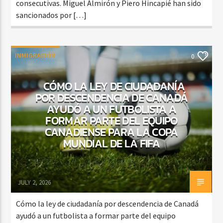
consecutivas. Miguel Almirón y Piero Hincapié han sido
sancionados por […]
INMIGRACIÓN
0
CÓMO LA LEY DE CIUDADANÍA
POR DESCENDENCIA DE CANADÁ
AYUDÓ A UN FUTBOLISTA A
FORMAR PARTE DEL EQUIPO
CANADIENSE PARA LA COPA
MUNDIAL DE LA FIFA
JULY 2, 2026
Cómo la ley de ciudadanía por descendencia de Canadá
ayudó a un futbolista a formar parte del equipo