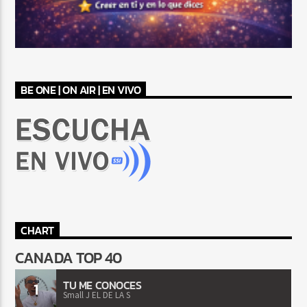
BE ONE | ON AIR | EN VIVO
CHART
CANADA TOP 40
TU ME CONOCES
1
Small J EL DE LA S