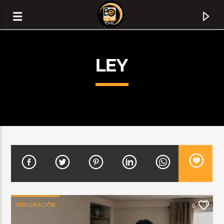
LEY
CURRENT TRACK
TITLE
INMIGRACIÓN
0
ARTIST