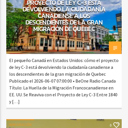
PROYECTO DE LEY C-3 ESTÁ
DEVOLVIENDO LA CIUDADANÍA
CANADIENSE A LOS
DESCENDIENTES DE LA GRAN
MIGRACIÓN DE QUEBEC
BEONERADIO
JUNE 8, 2026
El pequeño Canadá en Estados Unidos: cómo el proyecto
de ley C-3 está devolviendo la ciudadanía canadiense a
los descendientes de la gran migración de Quebec
Publicado el 2026-06-07 07:00:00 • BeOne Radio Canada
Título: La Huella de la Migración Francocanadiense en
EE. UU. Se Reaviva con el Proyecto de Ley C-3 Entre 1840
y […]
INMIGRACIÓN
0