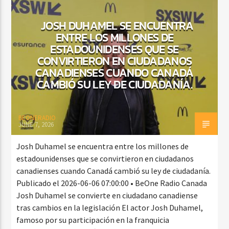
JOSH DUHAMEL SE ENCUENTRA
ENTRE LOS MILLONES DE
ESTADOUNIDENSES QUE SE
CONVIRTIERON EN CIUDADANOS
CANADIENSES CUANDO CANADÁ
CAMBIÓ SU LEY DE CIUDADANÍA.
BEONERADIO
JUNE 7, 2026
Josh Duhamel se encuentra entre los millones de
estadounidenses que se convirtieron en ciudadanos
canadienses cuando Canadá cambió su ley de ciudadanía.
Publicado el 2026-06-06 07:00:00 • BeOne Radio Canada
Josh Duhamel se convierte en ciudadano canadiense
tras cambios en la legislación El actor Josh Duhamel,
famoso por su participación en la franquicia