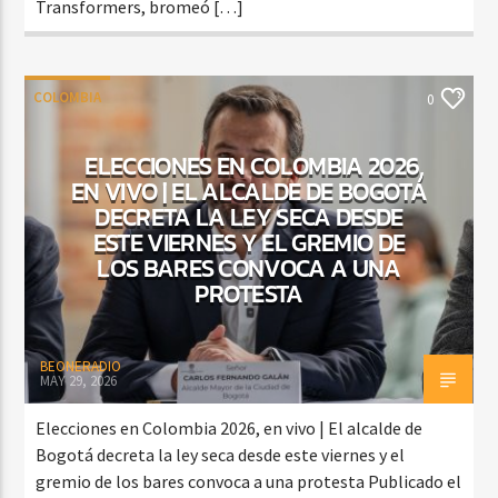
Transformers, bromeó […]
COLOMBIA
0
ELECCIONES EN COLOMBIA 2026,
EN VIVO | EL ALCALDE DE BOGOTÁ
DECRETA LA LEY SECA DESDE
ESTE VIERNES Y EL GREMIO DE
LOS BARES CONVOCA A UNA
PROTESTA
BEONERADIO
MAY 29, 2026
Elecciones en Colombia 2026, en vivo | El alcalde de
Bogotá decreta la ley seca desde este viernes y el
gremio de los bares convoca a una protesta Publicado el