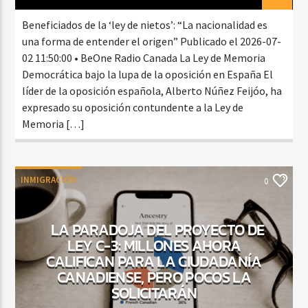
Beneficiados de la ‘ley de nietos’: “La nacionalidad es
una forma de entender el origen” Publicado el 2026-07-
02 11:50:00 • BeOne Radio Canada La Ley de Memoria
Democrática bajo la lupa de la oposición en España El
líder de la oposición española, Alberto Núñez Feijóo, ha
expresado su oposición contundente a la Ley de
Memoria […]
INMIGRACIÓN
0
LA PARADOJA DEL PROYECTO DE
LEY C-3: MILLONES AHORA
CALIFICAN PARA LA CIUDADANÍA
CANADIENSE, PERO POCOS LA
SOLICITARÁN