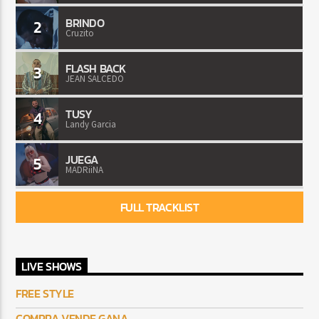
BRINDO
2
Cruzito
FLASH BACK
3
JEAN SALCEDO
TUSY
4
Landy Garcia
JUEGA
5
MADRiiNA
FULL TRACKLIST
LIVE SHOWS
FREE STYLE
COMPRA VENDE GANA