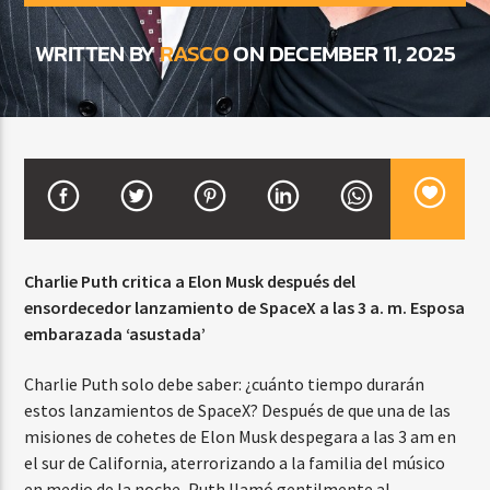
WRITTEN BY
RASCO
ON DECEMBER 11, 2025
CURRENT SHOW
FIESTA DJ MIX
9:00 PM
12:00 AM
Beone Radio
Charlie Puth critica a Elon Musk después del
ensordecedor lanzamiento de SpaceX a las 3 a. m. Esposa
embarazada ‘asustada’
Charlie Puth solo debe saber: ¿cuánto tiempo durarán
estos lanzamientos de SpaceX? Después de que una de las
misiones de cohetes de Elon Musk despegara a las 3 am en
el sur de California, aterrorizando a la familia del músico
en medio de la noche, Puth llamó gentilmente al