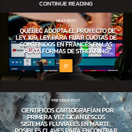
CONTINUE READING
NEXT POST
QUEBEC ADOPTA EL PROYECTO DE
LEY 109, LEY PARA FIJAR CUOTAS DE
CONTENIDOS EN FRANCÉS EN LAS
PLATAFORMAS DE STREAMING
PREVIOUS POST
CIENTÍFICOS CARTOGRAFÍAN POR
PRIMERA VEZ GIGANTESCOS
SISTEMAS FLUVIALES EN MARTE,
POSIBLES CLAVES PARA ENCONTRAR