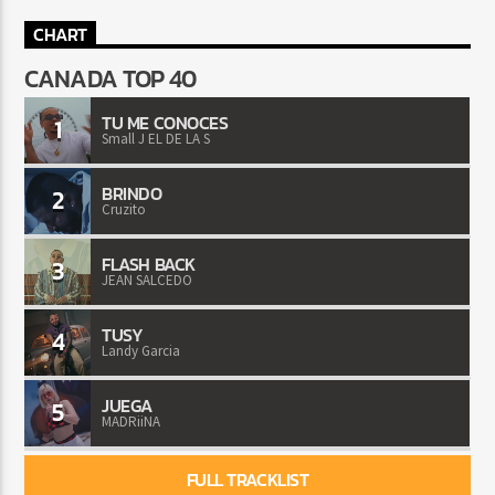
CHART
CANADA TOP 40
TU ME CONOCES
1
Small J EL DE LA S
BRINDO
2
Cruzito
FLASH BACK
3
JEAN SALCEDO
TUSY
4
Landy Garcia
JUEGA
5
MADRiiNA
FULL TRACKLIST