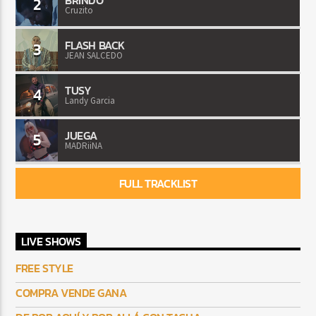
2
Cruzito
FLASH BACK
3
JEAN SALCEDO
TUSY
4
Landy Garcia
JUEGA
5
MADRiiNA
FULL TRACKLIST
LIVE SHOWS
FREE STYLE
COMPRA VENDE GANA