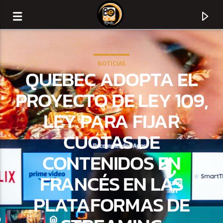
NOTICIAS
QUEBEC ADOPTA EL
PROYECTO DE LEY 109,
LEY PARA FIJAR
CUOTAS DE
CONTENIDOS EN
FRANCÉS EN LAS
CURRENT TRACK
PLATAFORMAS DE
TITLE
ARTIST