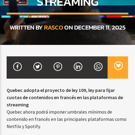
STREAMING
CURRENT SHOW
WRITTEN BY
RASCO
ON DECEMBER 11, 2025
MEZCLA TROPICAL Y SALSA
1:00 PM
3:00 PM
Beone Radio
Quebec adopta el proyecto de ley 109, ley para fijar
cuotas de contenidos en francés en las plataformas de
streaming
Quebec ahora podrá imponer umbrales mínimos de
contenido en francés en las principales plataformas como
Netflix y Spotify.