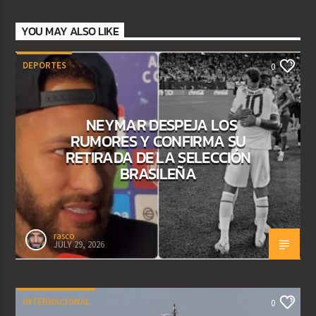
YOU MAY ALSO LIKE
DEPORTES
0
NEYMAR DESPEJA LOS
RUMORES Y CONFIRMA SU
RETIRADA DE LA SELECCIÓN
BRASILEÑA
rasco
JULY 29, 2026
INTERNACIONAL
0