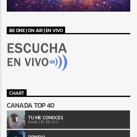
BE ONE | ON AIR | EN VIVO
CHART
CANADA TOP 40
TU ME CONOCES
1
Small J EL DE LA S
BRINDO