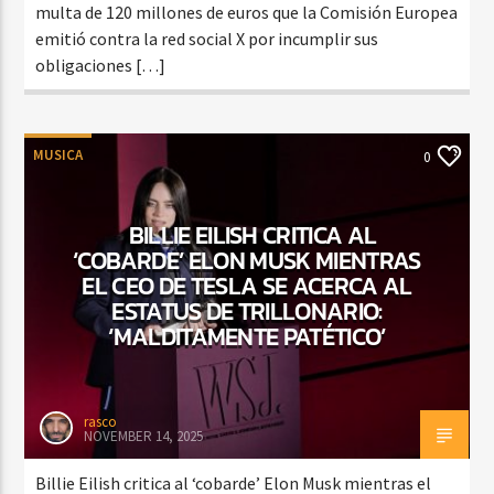
multa de 120 millones de euros que la Comisión Europea
emitió contra la red social X por incumplir sus
obligaciones […]
MUSICA
0
BILLIE EILISH CRITICA AL
‘COBARDE’ ELON MUSK MIENTRAS
EL CEO DE TESLA SE ACERCA AL
ESTATUS DE TRILLONARIO:
‘MALDITAMENTE PATÉTICO’
rasco
NOVEMBER 14, 2025
Billie Eilish critica al ‘cobarde’ Elon Musk mientras el