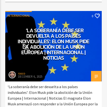
INTERNACIONAL
0
‘LA SOBERANÍA DEBE SER
DEVUELTA A LOS PAÍSES
INDIVIDUALES’: ELON MUSK PIDE
LA ABOLICIÓN DE LA UNIÓN
EUROPEA | INTERNACIONAL |
NOTICIAS
rasco
DECEMBER 6, 2025
‘La soberanía debe ser devuelta a los países
individuales’: Elon Musk pide la abolición de la Unión
Europea | Internacional | Noticias El magnate Elon
Musk amenazó con responder a la Unión Europea por la