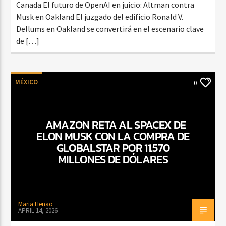
Canada El futuro de OpenAI en juicio: Altman contra
Musk en Oakland El juzgado del edificio Ronald V.
Dellums en Oakland se convertirá en el escenario clave
de […]
MÉXICO
0
AMAZON RETA AL SPACEX DE
ELON MUSK CON LA COMPRA DE
GLOBALSTAR POR 11.570
MILLONES DE DÓLARES
Maria Henao
APRIL 14, 2026