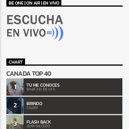
BE ONE | ON AIR | EN VIVO
CHART
CANADA TOP 40
TU ME CONOCES
1
Small J EL DE LA S
BRINDO
2
Cruzito
FLASH BACK
3
JEAN SALCEDO