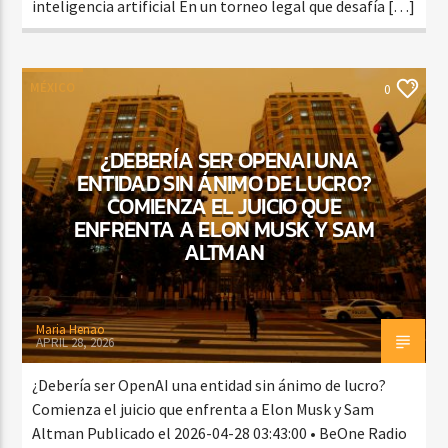
inteligencia artificial En un torneo legal que desafía […]
MÉXICO
0
¿DEBERÍA SER OPENAI UNA
ENTIDAD SIN ÁNIMO DE LUCRO?
COMIENZA EL JUICIO QUE
ENFRENTA A ELON MUSK Y SAM
ALTMAN
Maria Henao
APRIL 28, 2026
¿Debería ser OpenAI una entidad sin ánimo de lucro?
Comienza el juicio que enfrenta a Elon Musk y Sam
Altman Publicado el 2026-04-28 03:43:00 • BeOne Radio