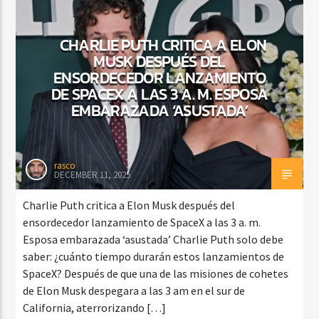
CHARLIE PUTH CRITICA A ELON
MUSK DESPUÉS DEL
ENSORDECEDOR LANZAMIENTO
DE SPACEX A LAS 3 A. M. ESPOSA
EMBARAZADA ‘ASUSTADA’
rasco
DECEMBER 11, 2025
Charlie Puth critica a Elon Musk después del
ensordecedor lanzamiento de SpaceX a las 3 a. m.
Esposa embarazada ‘asustada’ Charlie Puth solo debe
saber: ¿cuánto tiempo durarán estos lanzamientos de
SpaceX? Después de que una de las misiones de cohetes
de Elon Musk despegara a las 3 am en el sur de
California, aterrorizando […]