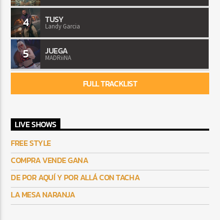
TUSY
4
Landy Garcia
JUEGA
5
MADRiiNA
FULL TRACKLIST
LIVE SHOWS
FREE STYLE
COMPRA VENDE GANA
DE POR AQUÍ Y POR ALLÁ CON TACHA
LA MESA NARANJA