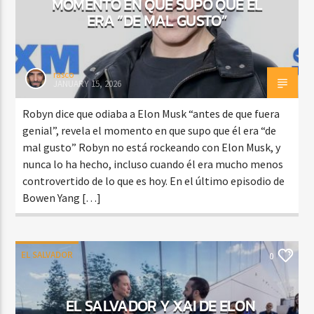
MOMENTO EN QUE SUPO QUE ÉL
ERA “DE MAL GUSTO”
rasco
JANUARY 15, 2026
Robyn dice que odiaba a Elon Musk “antes de que fuera
genial”, revela el momento en que supo que él era “de
mal gusto” Robyn no está rockeando con Elon Musk, y
nunca lo ha hecho, incluso cuando él era mucho menos
controvertido de lo que es hoy. En el último episodio de
Bowen Yang […]
EL SALVADOR
0
EL SALVADOR Y XAI DE ELON