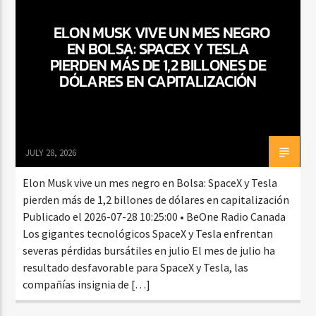
ELON MUSK VIVE UN MES NEGRO
EN BOLSA: SPACEX Y TESLA
CURRENT SHOW
PIERDEN MÁS DE 1,2 BILLONES DE
FIESTA DJ MIX
DÓLARES EN CAPITALIZACIÓN
9:00 PM
12:00 AM
JULY 28, 2026
Beone Radio
Elon Musk vive un mes negro en Bolsa: SpaceX y Tesla
pierden más de 1,2 billones de dólares en capitalización
Publicado el 2026-07-28 10:25:00 • BeOne Radio Canada
Los gigantes tecnológicos SpaceX y Tesla enfrentan
severas pérdidas bursátiles en julio El mes de julio ha
resultado desfavorable para SpaceX y Tesla, las
compañías insignia de […]