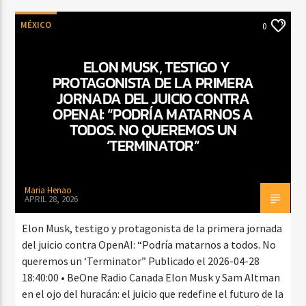
MÉXICO
0
ELON MUSK, TESTIGO Y
PROTAGONISTA DE LA PRIMERA
JORNADA DEL JUICIO CONTRA
OPENAI: “PODRÍA MATARNOS A
TODOS. NO QUEREMOS UN
‘TERMINATOR”
Maria Henao
APRIL 28, 2026
Elon Musk, testigo y protagonista de la primera jornada
del juicio contra OpenAI: “Podría matarnos a todos. No
queremos un ‘Terminator” Publicado el 2026-04-28
18:40:00 • BeOne Radio Canada Elon Musk y Sam Altman
en el ojo del huracán: el juicio que redefine el futuro de la