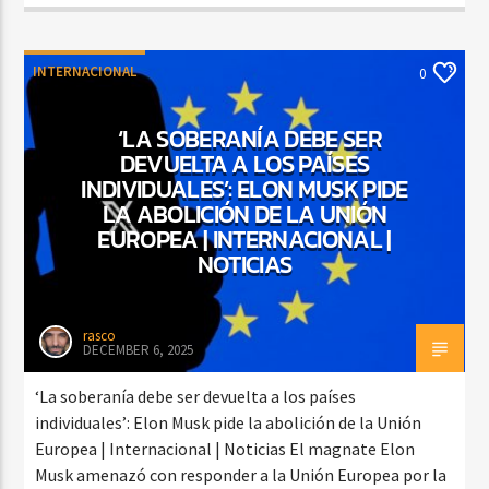
INTERNACIONAL
0
‘LA SOBERANÍA DEBE SER
DEVUELTA A LOS PAÍSES
INDIVIDUALES’: ELON MUSK PIDE
LA ABOLICIÓN DE LA UNIÓN
EUROPEA | INTERNACIONAL |
NOTICIAS
rasco
DECEMBER 6, 2025
‘La soberanía debe ser devuelta a los países
individuales’: Elon Musk pide la abolición de la Unión
Europea | Internacional | Noticias El magnate Elon
Musk amenazó con responder a la Unión Europea por la