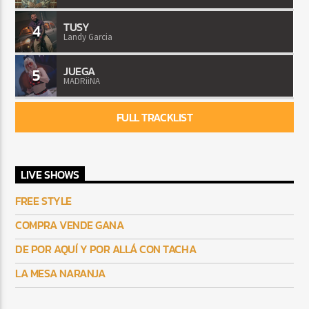
TUSY
4
Landy Garcia
JUEGA
5
MADRiiNA
FULL TRACKLIST
LIVE SHOWS
FREE STYLE
COMPRA VENDE GANA
DE POR AQUÍ Y POR ALLÁ CON TACHA
LA MESA NARANJA