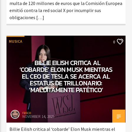
multa de 120 millones de euros que la Comisión Europea
emitió contra la red social X por incumplir sus
obligaciones […]
MUSICA
0
BILLIE EILISH CRITICA AL
‘COBARDE’ ELON MUSK MIENTRAS
EL CEO DE TESLA SE ACERCA AL
ESTATUS DE TRILLONARIO:
‘MALDITAMENTE PATÉTICO’
rasco
NOVEMBER 14, 2025
Billie Eilish critica al ‘cobarde’ Elon Musk mientras el