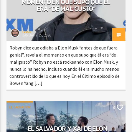
MOMENTO EN QUE SUPO QUE ÉL
ERA “DE MAL GUSTO”
rasco
JANUARY 15, 2026
Robyn dice que odiaba a Elon Musk “antes de que fuera
genial”, revela el momento en que supo que él era “de
mal gusto” Robyn no está rockeando con Elon Musk, y
nunca lo ha hecho, incluso cuando él era mucho menos
controvertido de lo que es hoy. En el último episodio de
Bowen Yang […]
EL SALVADOR
0
EL SALVADOR Y XAI DE ELON