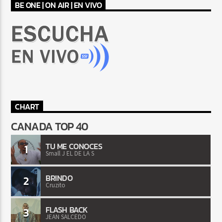
BE ONE | ON AIR | EN VIVO
CHART
CANADA TOP 40
TU ME CONOCES
1
Small J EL DE LA S
BRINDO
2
Cruzito
FLASH BACK
3
JEAN SALCEDO