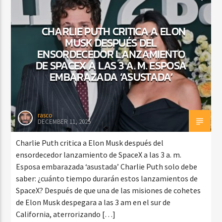
CHARLIE PUTH CRITICA A ELON
MUSK DESPUÉS DEL
ENSORDECEDOR LANZAMIENTO
DE SPACEX A LAS 3 A. M. ESPOSA
EMBARAZADA ‘ASUSTADA’
rasco
DECEMBER 11, 2025
Charlie Puth critica a Elon Musk después del
ensordecedor lanzamiento de SpaceX a las 3 a. m.
Esposa embarazada ‘asustada’ Charlie Puth solo debe
saber: ¿cuánto tiempo durarán estos lanzamientos de
SpaceX? Después de que una de las misiones de cohetes
de Elon Musk despegara a las 3 am en el sur de
California, aterrorizando […]