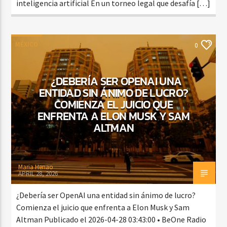
inteligencia artificial En un torneo legal que desafía […]
MÉXICO
0
¿DEBERÍA SER OPENAI UNA
ENTIDAD SIN ÁNIMO DE LUCRO?
COMIENZA EL JUICIO QUE
ENFRENTA A ELON MUSK Y SAM
ALTMAN
Maria Henao
APRIL 28, 2026
¿Debería ser OpenAI una entidad sin ánimo de lucro?
Comienza el juicio que enfrenta a Elon Musk y Sam
Altman Publicado el 2026-04-28 03:43:00 • BeOne Radio