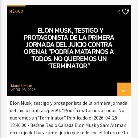
MÉXICO
0
ELON MUSK, TESTIGO Y
PROTAGONISTA DE LA PRIMERA
JORNADA DEL JUICIO CONTRA
OPENAI: “PODRÍA MATARNOS A
TODOS. NO QUEREMOS UN
‘TERMINATOR”
Maria Henao
APRIL 28, 2026
Elon Musk, testigo y protagonista de la primera jornada
del juicio contra OpenAI: “Podría matarnos a todos. No
queremos un ‘Terminator” Publicado el 2026-04-28
18:40:00 • BeOne Radio Canada Elon Musk y Sam Altman
en el ojo del huracán: el juicio que redefine el futuro de la