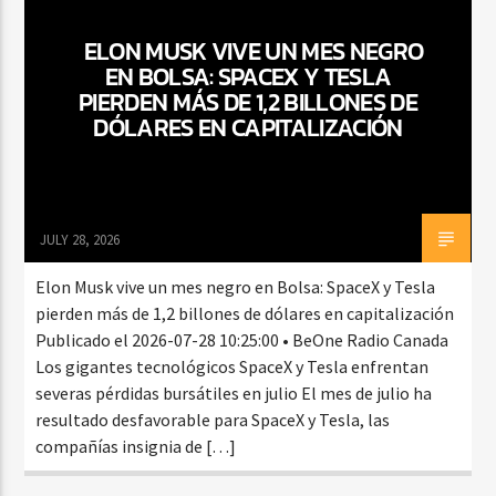
ELON MUSK VIVE UN MES NEGRO
EN BOLSA: SPACEX Y TESLA
CURRENT SHOW
PIERDEN MÁS DE 1,2 BILLONES DE
FIESTA DJ MIX
DÓLARES EN CAPITALIZACIÓN
9:00 PM
12:00 AM
JULY 28, 2026
Beone Radio
Elon Musk vive un mes negro en Bolsa: SpaceX y Tesla
pierden más de 1,2 billones de dólares en capitalización
Publicado el 2026-07-28 10:25:00 • BeOne Radio Canada
Los gigantes tecnológicos SpaceX y Tesla enfrentan
severas pérdidas bursátiles en julio El mes de julio ha
resultado desfavorable para SpaceX y Tesla, las
compañías insignia de […]