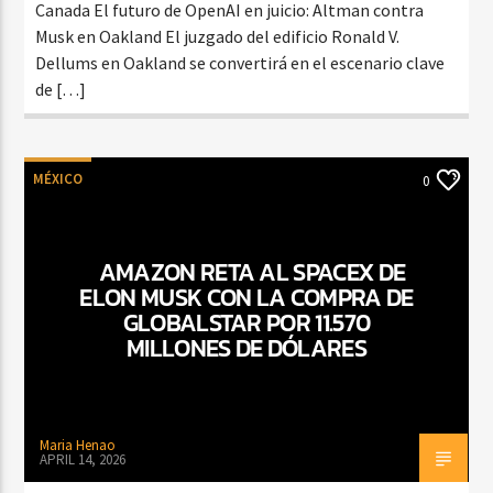
Canada El futuro de OpenAI en juicio: Altman contra
Musk en Oakland El juzgado del edificio Ronald V.
Dellums en Oakland se convertirá en el escenario clave
de […]
MÉXICO
0
AMAZON RETA AL SPACEX DE
ELON MUSK CON LA COMPRA DE
GLOBALSTAR POR 11.570
MILLONES DE DÓLARES
Maria Henao
APRIL 14, 2026