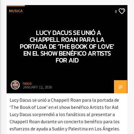
MUSICA
0
LUCY DACUS SE UNIÓ A
CHAPPELL ROAN PARA LA
PORTADA DE ‘THE BOOK OF LOVE’
EN EL SHOW BENÉFICO ARTISTS
FOR AID
rasco
JANUARY 12, 2026
Lucy Dacus se unió a Chappell Roan para la portada de
‘The Book of Love’ en el show benéfico Artists for Aid
Lucy Dacus sorprendió a los fanáticos al presentar a
Chappell Roan durante un concierto benéfico para los
esfuerzos de ayuda a Sudán y Palestina en Los Ángeles.