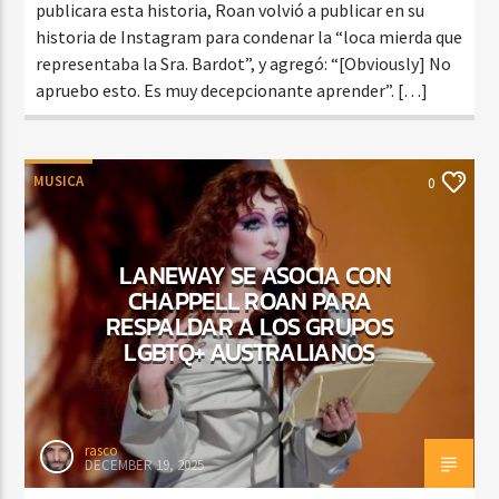
publicara esta historia, Roan volvió a publicar en su
historia de Instagram para condenar la “loca mierda que
representaba la Sra. Bardot”, y agregó: “[Obviously] No
apruebo esto. Es muy decepcionante aprender”. […]
MUSICA
0
LANEWAY SE ASOCIA CON
CHAPPELL ROAN PARA
RESPALDAR A LOS GRUPOS
LGBTQ+ AUSTRALIANOS
rasco
DECEMBER 19, 2025