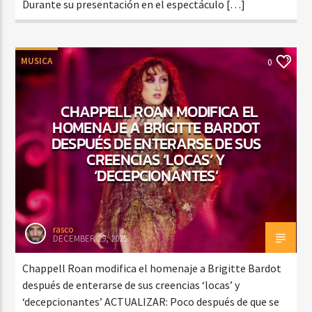
Durante su presentación en el espectáculo […]
MUSICA
0
CHAPPELL ROAN MODIFICA EL
HOMENAJE A BRIGITTE BARDOT
DESPUÉS DE ENTERARSE DE SUS
CREENCIAS ‘LOCAS’ Y
‘DECEPCIONANTES’
rasco
DECEMBER 29, 2025
Chappell Roan modifica el homenaje a Brigitte Bardot
después de enterarse de sus creencias ‘locas’ y
‘decepcionantes’ ACTUALIZAR: Poco después de que se