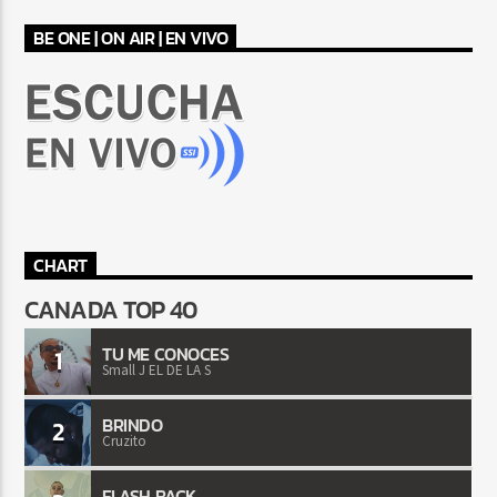
BE ONE | ON AIR | EN VIVO
CHART
CANADA TOP 40
TU ME CONOCES
1
Small J EL DE LA S
BRINDO
2
Cruzito
FLASH BACK