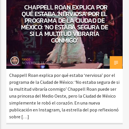
CHAPPELL ROAN EXPLICA POR
QUÉ ESTABA ‘NERVIOSA’ POR EL
PROGRAMA DE LA CIUDAD DE
MÉXICO: ‘NO ESTABA SEGURA DE
SI LA MULTITUD VIBRARÍA
CONMIGO’
rasco
NOVEMBER 18, 2025
Chappell Roan explica por qué estaba ‘nerviosa’ por el
programa de la Ciudad de México: ‘No estaba segura de si
la multitud vibraría conmigo’ Chappell Roan puede ser
una princesa del Medio Oeste, pero la Ciudad de México
simplemente le robó el corazón. En una nueva
publicación en Instagram, la estrella del pop reflexionó
sobre […]