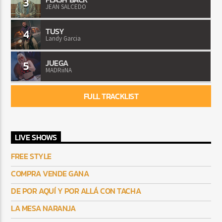
3
JEAN SALCEDO
TUSY
4
Landy Garcia
JUEGA
5
MADRiiNA
FULL TRACKLIST
LIVE SHOWS
FREE STYLE
COMPRA VENDE GANA
DE POR AQUÍ Y POR ALLÁ CON TACHA
LA MESA NARANJA