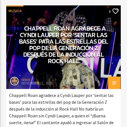
MUSICA
0
CHAPPELL ROAN AGRADECE A
CYNDI LAUPER POR ‘SENTAR LAS
BASES’ PARA LAS ESTRELLAS DEL
POP DE LA GENERACIÓN Z
DESPUÉS DE LA INDUCCIÓN AL
ROCK HALL
rasco
NOVEMBER 11, 2025
Chappell Roan agradece a Cyndi Lauper por ‘sentar las
bases’ para las estrellas del pop de la Generación Z
después de la inducción al Rock Hall No habría un
Chappell Roan sin Cyndi Lauper, a quien el “¡Buena
suerte, nena!” El cantante ayudó a ingresar al Salón de