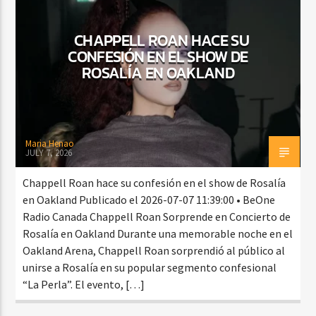
CHAPPELL ROAN HACE SU
CONFESIÓN EN EL SHOW DE
CURRENT SHOW
ROSALÍA EN OAKLAND
BACHATA PARA EL CAMINO
5:00 PM
7:00 PM
Maria Henao
JULY 7, 2026
Beone Radio
Chappell Roan hace su confesión en el show de Rosalía
en Oakland Publicado el 2026-07-07 11:39:00 • BeOne
Radio Canada Chappell Roan Sorprende en Concierto de
Rosalía en Oakland Durante una memorable noche en el
Oakland Arena, Chappell Roan sorprendió al público al
unirse a Rosalía en su popular segmento confesional
“La Perla”. El evento, […]