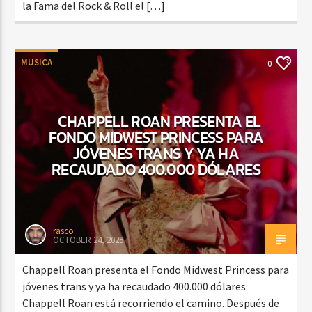
la Fama del Rock & Roll el […]
MUSICA
0
CHAPPELL ROAN PRESENTA EL
FONDO MIDWEST PRINCESS PARA
JÓVENES TRANS Y YA HA
RECAUDADO 400.000 DÓLARES
rasco
OCTOBER 24, 2025
Chappell Roan presenta el Fondo Midwest Princess para
jóvenes trans y ya ha recaudado 400.000 dólares
Chappell Roan está recorriendo el camino. Después de