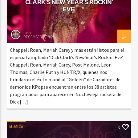
CLARK’S NEW YEAR’S ROCKIN’
EVE’
rasco
DECEMBER 3, 2025
Chappell Roan, Mariah Carey y más están listos para el
especial ampliado ‘Dick Clark’s New Year’s Rockin’ Eve’
Chappell Roan, Mariah Carey, Post Malone, Leon
Thomas, Charlie Puth y HUNTR/X, quienes nos
brindaron el éxito mundial “Golden” de Cazadores de
demonios KPopse encuentran entre los 38 artistas
programados para aparecer en Nochevieja rockera de
Dick […]
MUSICA
0