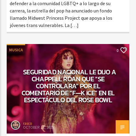
defender a la comunidad LGBTQ+ a lo largo de su
carrera, la estrella del pop ha anunciado un fondo
llamado Midwest Princess Project que apoya a los
jóvenes trans vulnerables. La […]
MUSICA
0
SEGURIDAD NACIONAL LE DIJO A
CHAPPELL ROAN QUE “SE
CONTROLARA” POR EL
COMENTARIO DE “F—K ICE” EN EL
ESPECTÁCULO DEL ROSE BOWL
rasco
OCTOBER 12, 2025