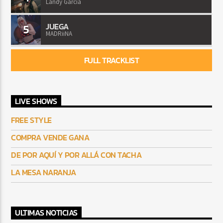
Landy Garcia
JUEGA
5
MADRiiNA
FULL TRACKLIST
LIVE SHOWS
FREE STYLE
COMPRA VENDE GANA
DE POR AQUÍ Y POR ALLÁ CON TACHA
LA MESA NARANJA
ULTIMAS NOTICIAS