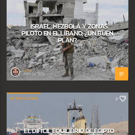
ISRAEL, HEZBOLÁ Y ZONAS
PILOTO EN EL LÍBANO, ¿UN BUEN
PLAN?
rasco
JULY 29, 2026
INTERNACIONAL
0
EL DIFÍCIL EQUILIBRIO DE EGIPTO