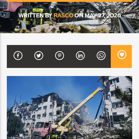
WRITTEN BY
RASCO
ON MAY 27, 2026
CURRENT SHOW
BALADAS Y VALLENATO
3:00 PM
5:00 PM
Beone Radio