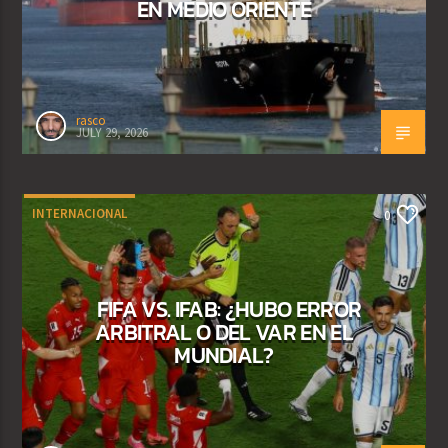
EN MEDIO ORIENTE
rasco
JULY 29, 2026
INTERNACIONAL
0
FIFA VS. IFAB: ¿HUBO ERROR
ARBITRAL O DEL VAR EN EL
MUNDIAL?