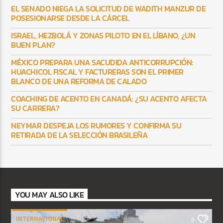
EL SENADO NIEGA LA SOLICITUD DE WADITH MANZUR DE
POSESIONARSE DESDE LA CÁRCEL
ISRAEL, HEZBOLÁ Y ZONAS PILOTO EN EL LÍBANO, ¿UN
BUEN PLAN?
MÉXICO PREPARA UNA SACUDIDA ANTICORRUPCIÓN:
HUACHICOL FISCAL Y FACTURERAS SON EL PRIMER
BLANCO DE UNA REFORMA DE CALADO
COACHING DE ACENTO EN CANADÁ: ¿SU ACENTO AFECTA
SU CARRERA?
NEYMAR DESPEJA LOS RUMORES Y CONFIRMA SU
RETIRADA DE LA SELECCIÓN BRASILEÑA
YOU MAY ALSO LIKE
INTERNACIONAL
0