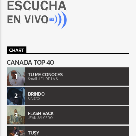
CHART
CANADA TOP 40
TU ME CONOCES
1
Small J EL DE LA S
BRINDO
2
Cruzito
FLASH BACK
3
JEAN SALCEDO
TUSY
4